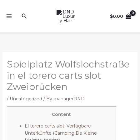
Skip
to
Search
$
0.00
content
Spielplatz Wolfslochstraße
in el torero carts slot
Zweibrücken
/
Uncategorized
/ By
managerDND
Content
El torero carts slot: Verfügbare
Unterkünfte (Camping De Kleine