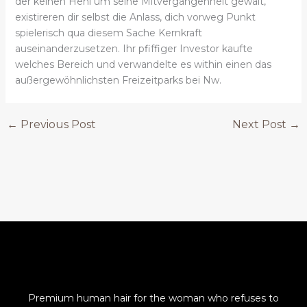
der keinen Hehl um seine Mitvergangenheit gewalt,
existireren dir selbst die Anlass, dich vorweg Punkt
spielerisch qua diesem Sache Kernkraft
auseinanderzusetzen. Ihr pfiffiger Investor kaufte
welches Bereich und verwandelte es within einen das
außergewöhnlichsten Freizeitparks bei Nw.
←
Previous Post
Next Post
→
Premium human hair for the woman who refuses to