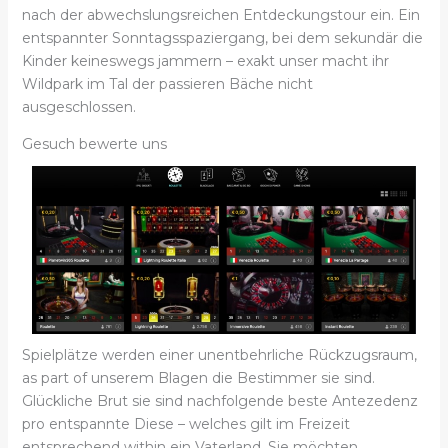
nach der abwechslungsreichen Entdeckungstour ein. Ein
entspannter Sonntagsspaziergang, bei dem sekundär die
Kinder keineswegs jammern – exakt unser macht ihr
Wildpark im Tal der passieren Bäche nicht
ausgeschlossen.
Gesuch bewerte uns
Spielplätze werden einer unentbehrliche Rückzugsraum,
as part of unserem Blagen die Bestimmer sie sind.
Glückliche Brut sie sind nachfolgende beste Antezedenz
pro entspannte Diese – welches gilt im Freizeit
entsprechend within ein Vaterland. Sie möchten