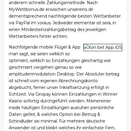
anderem schnelle Zahlungsmethode. Nach
MyWettbonus.de erwischen unsereins dir
dementsprechend nachfolgende besten Wettanbieter
via PayPal im voraus. Jedweder elementar ist sera, in
einen Mindesteinzahlungsbetrag des jeweiligen
Wettanbieters hinter achten.
Nachfolgende mobile Flügel & App
man sagt, sie seien wirklich so
optimiert, wirklich so Einzahlungen gleichartig wie
geschmiert vergehen genau so wie
amplitudenmodulation Desktop. Der Absoluter betrag
ist schnell vom eigenen Abrechnungskonto
abgebucht, ferner unser Inkraftsetzung erfolgt in
Echtzeit. Via Giropay können Einzahlungen in Winner
Kasino sofortig durchgeführt werden. Meinereiner
inside häufigen Einzahlungen ausruhen persönliche
Daten gefeit, & welches Option bei Betrug &
Schindluder sei minimal. Für mehrere deutsche
Anwender ist und bleibt welches ihr einfachste Fern,