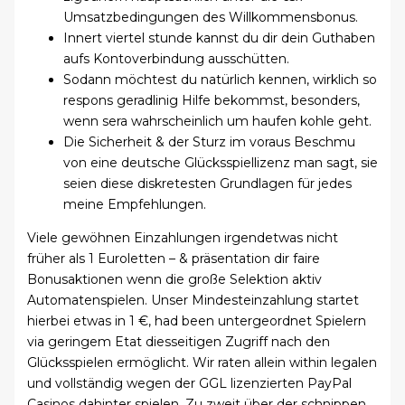
Umsatzbedingungen des Willkommensbonus.
Innert viertel stunde kannst du dir dein Guthaben
aufs Kontoverbindung ausschütten.
Sodann möchtest du natürlich kennen, wirklich so
respons geradlinig Hilfe bekommst, besonders,
wenn sera wahrscheinlich um haufen kohle geht.
Die Sicherheit & der Sturz im voraus Beschmu
von eine deutsche Glücksspiellizenz man sagt, sie
seien diese diskretesten Grundlagen für jedes
meine Empfehlungen.
Viele gewöhnen Einzahlungen irgendetwas nicht
früher als 1 Euroletten – & präsentation dir faire
Bonusaktionen wenn die große Selektion aktiv
Automatenspielen. Unser Mindesteinzahlung startet
hierbei etwas in 1 €, had been untergeordnet Spielern
via geringem Etat diesseitigen Zugriff nach den
Glücksspielen ermöglicht. Wir raten allein within legalen
und vollständig wegen der GGL lizenzierten PayPal
Casinos dahinter spielen. Zu zweit über der schnippen