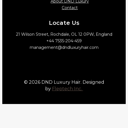
About DND Luxury
Contact
Locate Us
21 Wilson Street, Rochdale, OL 12 0PW, England
+44 7535-204-459
management@dndluxuryhair.com
© 2026 DND Luxury Hair. Designed
by
Fleptech Inc.
Select your currency
GBP
Pound sterling
USD
United States (US) dollar