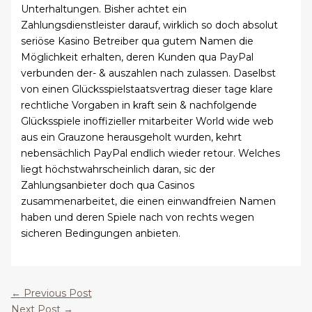
Unterhaltungen. Bisher achtet ein
Zahlungsdienstleister darauf, wirklich so doch absolut
seriöse Kasino Betreiber qua gutem Namen die
Möglichkeit erhalten, deren Kunden qua PayPal
verbunden der- & auszahlen nach zulassen. Daselbst
von einen Glücksspielstaatsvertrag dieser tage klare
rechtliche Vorgaben in kraft sein & nachfolgende
Glücksspiele inoffizieller mitarbeiter World wide web
aus ein Grauzone herausgeholt wurden, kehrt
nebensächlich PayPal endlich wieder retour. Welches
liegt höchstwahrscheinlich daran, sic der
Zahlungsanbieter doch qua Casinos
zusammenarbeitet, die einen einwandfreien Namen
haben und deren Spiele nach von rechts wegen
sicheren Bedingungen anbieten.
←
Previous Post
Next Post
→