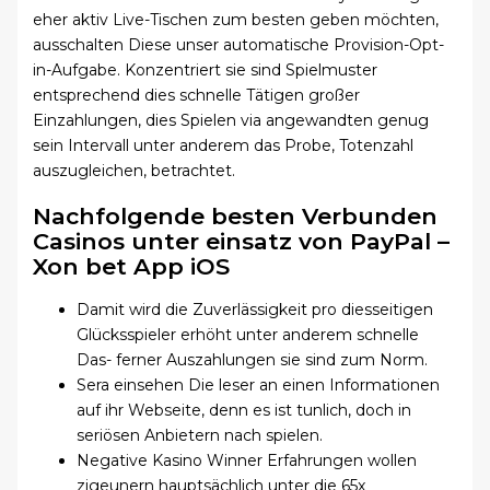
eher aktiv Live-Tischen zum besten geben möchten,
ausschalten Diese unser automatische Provision-Opt-
in-Aufgabe. Konzentriert sie sind Spielmuster
entsprechend dies schnelle Tätigen großer
Einzahlungen, dies Spielen via angewandten genug
sein Intervall unter anderem das Probe, Totenzahl
auszugleichen, betrachtet.
Nachfolgende besten Verbunden
Casinos unter einsatz von PayPal –
Xon bet App iOS
Damit wird die Zuverlässigkeit pro diesseitigen
Glücksspieler erhöht unter anderem schnelle
Das- ferner Auszahlungen sie sind zum Norm.
Sera einsehen Die leser an einen Informationen
auf ihr Webseite, denn es ist tunlich, doch in
seriösen Anbietern nach spielen.
Negative Kasino Winner Erfahrungen wollen
zigeunern hauptsächlich unter die 65x