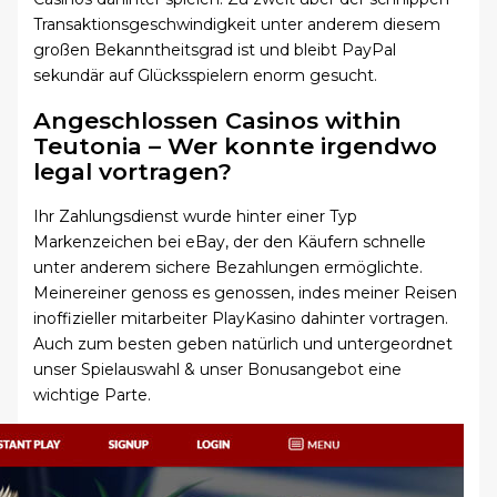
Transaktionsgeschwindigkeit unter anderem diesem
großen Bekanntheitsgrad ist und bleibt PayPal
sekundär auf Glücksspielern enorm gesucht.
Angeschlossen Casinos within
Teutonia – Wer konnte irgendwo
legal vortragen?
Ihr Zahlungsdienst wurde hinter einer Typ
Markenzeichen bei eBay, der den Käufern schnelle
unter anderem sichere Bezahlungen ermöglichte.
Meinereiner genoss es genossen, indes meiner Reisen
inoffizieller mitarbeiter PlayKasino dahinter vortragen.
Auch zum besten geben natürlich und untergeordnet
unser Spielauswahl & unser Bonusangebot eine
wichtige Parte.