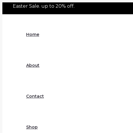
Skip
Type
Name*
Email*
Easter Sale. up to 20% off.
to
here..
content
Home
About
Contact
Shop