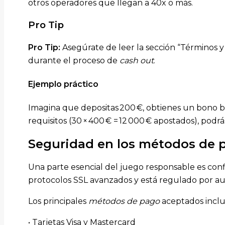
otros operadores que llegan a 40x o más.
Pro Tip
Pro Tip:
Asegúrate de leer la sección “Términos y
durante el proceso de
cash out
.
Ejemplo práctico
Imagina que depositas 200 €, obtienes un bono bi
requisitos (30 × 400 € = 12 000 € apostados), podrás
Seguridad en los métodos de 
Una parte esencial del juego responsable es conf
protocolos SSL avanzados y está regulado por aut
Los principales
métodos de pago
aceptados inclu
• Tarjetas Visa y Mastercard