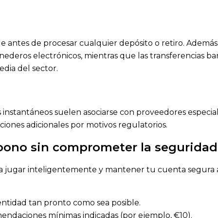
e antes de procesar cualquier depósito o retiro. Además,
ederos electrónicos, mientras que las transferencias ba
dia del sector.
 instantáneos suelen asociarse con proveedores especiali
ciones adicionales por motivos regulatorios.
 bono sin comprometer la seguridad
a jugar inteligentemente y mantener tu cuenta segura a
dentidad tan pronto como sea posible.
omendaciones mínimas indicadas (por ejemplo, €10).