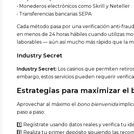
• Monederos electrónicos como Skrill y Neteller
• Transferencias bancarias SEPA
Cada método pasa por una verificación anti-fraud
en menos de 24 horas hábiles cuando utilizas mon
laborables — aún así mucho más rápido que la me
Industry Secret
Industry Secret:
Los casinos que permiten retiros
embargo, estos servicios pueden requerir verifica
Estrategias para maximizar el
Aprovechar al máximo el
bono bienvenida
implic
paso a paso:
1️⃣ Regístrate usando datos reales y verifica tu i
2️⃣ Realiza tu primer depósito siguiendo las rec