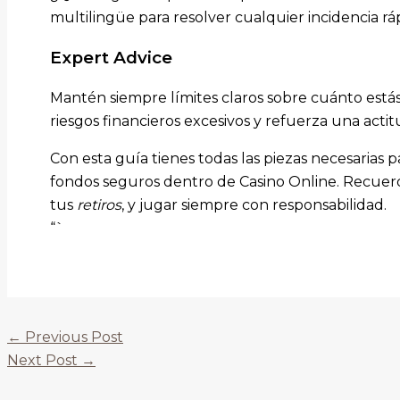
multilingüe para resolver cualquier incidencia r
Expert Advice
Mantén siempre límites claros sobre cuánto estás 
riesgos financieros excesivos y refuerza una acti
Con esta guía tienes todas las piezas necesaria
fondos seguros dentro de Casino Online. Recuerda
tus
retiros
, y jugar siempre con responsabilidad.
“`
←
Previous Post
Next Post
→