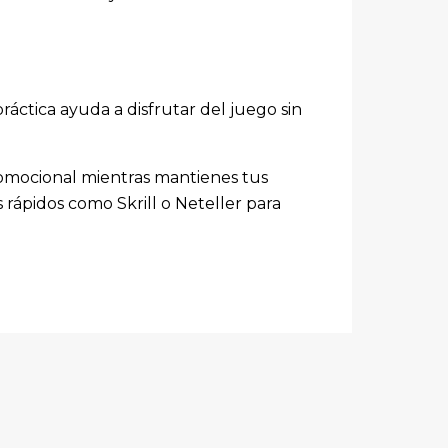
áctica ayuda a disfrutar del juego sin
romocional mientras mantienes tus
rápidos como Skrill o Neteller para