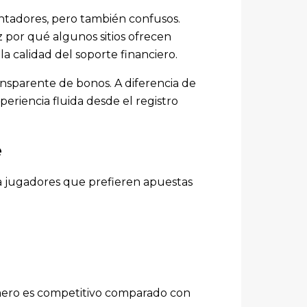
ntadores, pero también confusos.
 por qué algunos sitios ofrecen
la calidad del soporte financiero.
ansparente de bonos. A diferencia de
periencia fluida desde el registro
e
 jugadores que prefieren apuestas
número es competitivo comparado con