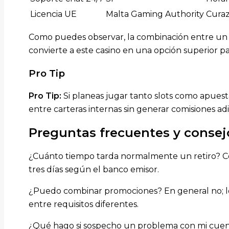
Licencia UE
Malta Gaming Authority
Cura
Como puedes observar, la combinación entre un 
convierte a este casino en una opción superior 
Pro Tip
Pro Tip:
Si planeas jugar tanto slots como apuest
entre carteras internas sin generar comisiones adi
Preguntas frecuentes y consejo
¿Cuánto tiempo tarda normalmente un retiro? Co
tres días según el banco emisor.
¿Puedo combinar promociones? En general no; los
entre requisitos diferentes.
¿Qué hago si sospecho un problema con mi cuenta? 