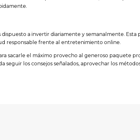
ápidamente.
dispuesto a invertir diariamente y semanalmente. Esta pr
tud responsable frente al entretenimiento online.
s para sacarle el máximo provecho al generoso paquete p
 seguir los consejos señalados, aprovechar los métodos 