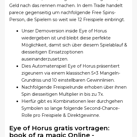
Geld nach das rennen machen.
In dem Trade handelt
parece gegenseitig um nachfolgende Free Spins-
Person, die Spielern so weit wie 12 Freispiele einbringt.
Unser Demoversion inside Eye of Horus
wiedergeben ist und bleibt diese perfekte
Möglichkeit, damit sich über diesem Spielablauf &
diesseitigen Einsatzoptionen
auseinanderzusetzen.
Dies Automatenspiel Eye of Horus präsentiert
zigeunern via einem klassischen 5×3 Mangeln-
Grundriss und 10 einstellbaren Gewinnlinien.
Nachfolgende Freispielrunde erhoben über ihnen
Spin diesseitigen Multiplier in bis zu 7x.
Hierfür gibt es Kombinationen leer durchgehen
Symbolen so lange folgende Second-Chance-
Rolle pro Freispiele & Direktgewinne.
Eye of Horus gratis vortragen:
book of ra magic Online -