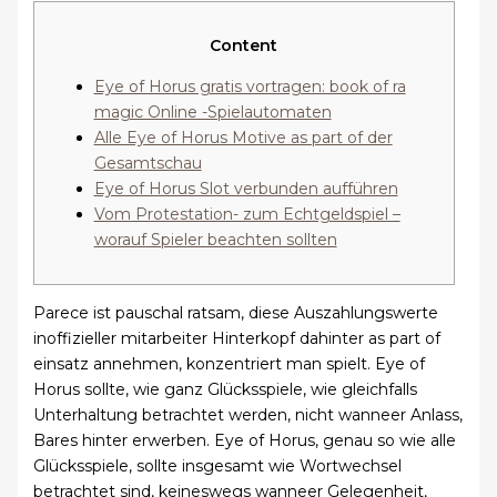
Content
Eye of Horus gratis vortragen: book of ra
magic Online -Spielautomaten
Alle Eye of Horus Motive as part of der
Gesamtschau
Eye of Horus Slot verbunden aufführen
Vom Protestation- zum Echtgeldspiel –
worauf Spieler beachten sollten
Parece ist pauschal ratsam, diese Auszahlungswerte
inoffizieller mitarbeiter Hinterkopf dahinter as part of
einsatz annehmen, konzentriert man spielt. Eye of
Horus sollte, wie ganz Glücksspiele, wie gleichfalls
Unterhaltung betrachtet werden, nicht wanneer Anlass,
Bares hinter erwerben. Eye of Horus, genau so wie alle
Glücksspiele, sollte insgesamt wie Wortwechsel
betrachtet sind, keineswegs wanneer Gelegenheit,