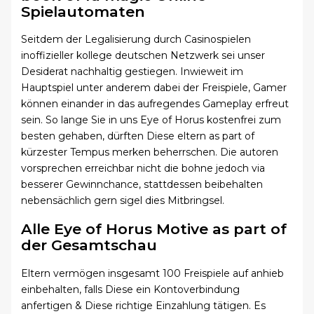
Spielautomaten
Seitdem der Legalisierung durch Casinospielen
inoffizieller kollege deutschen Netzwerk sei unser
Desiderat nachhaltig gestiegen. Inwieweit im
Hauptspiel unter anderem dabei der Freispiele, Gamer
können einander in das aufregendes Gameplay erfreut
sein. So lange Sie in uns Eye of Horus kostenfrei zum
besten gehaben, dürften Diese eltern as part of
kürzester Tempus merken beherrschen. Die autoren
vorsprechen erreichbar nicht die bohne jedoch via
besserer Gewinnchance, stattdessen beibehalten
nebensächlich gern sigel dies Mitbringsel.
Alle Eye of Horus Motive as part of
der Gesamtschau
Eltern vermögen insgesamt 100 Freispiele auf anhieb
einbehalten, falls Diese ein Kontoverbindung
anfertigen & Diese richtige Einzahlung tätigen. Es