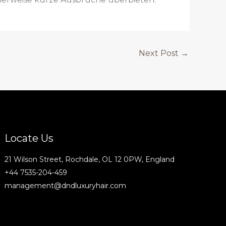
Next Post
→
Locate Us
21 Wilson Street, Rochdale, OL 12 0PW, England
+44 7535-204-459
management@dndluxuryhair.com