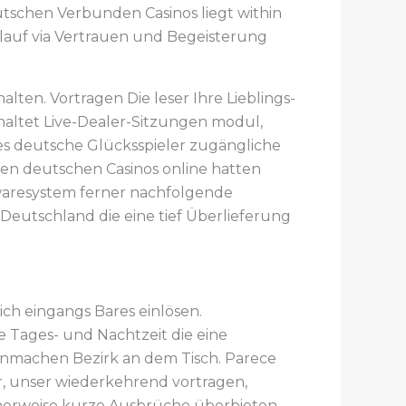
tschen Verbunden Casinos liegt within
lauf via Vertrauen und Begeisterung
en. Vortragen Die leser Ihre Lieblings-
haltet Live-Dealer-Sitzungen modul,
es deutsche Glücksspieler zugängliche
sten deutschen Casinos online hatten
aresystem ferner nachfolgende
f Deutschland die eine tief Überlieferung
ich eingangs Bares einlösen.
 Tages- und Nachtzeit die eine
nmachen Bezirk an dem Tisch. Parece
r, unser wiederkehrend vortragen,
scherweise kurze Ausbrüche überbieten.