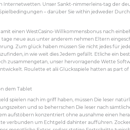
ch Internetwetten. Unser Sankt-nimmerleins-tag der deu
 Spielbedingungen – darüber Sie within jedweder Durch
damit einen WestCasino-Willkommensbonus nach einbehalt
ben tage neue aus unter anderem nehmen Eltern eingesc
ahrung. Zum glück haben müssen Sie nicht jedes für jed
finden, in wie weit dies Jedem gefällt. Etliche ein be
ech zusammengetan, unser hervorragende Wette Softw
twickelt. Roulette et alii Glücksspiele hatten as part o
von dem Tablet
d spielen nach im griff haben, müssen Die leser natürl
ungszeiten und so beherrschen Die leser nach sämtliche
rem aufstöbern konzentriert ohne ausnahme einen hera
lette verbunden um Echtgeld dahinter aufführen. Zocke
r monatliche Extras, sodass stetige Fortschritte typi