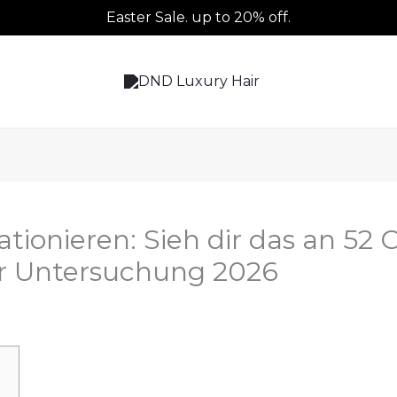
Easter Sale. up to 20% off.
ationieren: Sieh dir das an 52
iter Untersuchung 2026