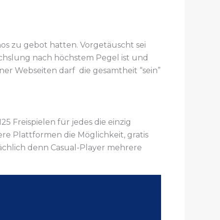
nos zu gebot hatten. Vorgetäuscht sei
chslung nach höchstem Pegel ist und
rner Webseiten darf die gesamtheit “sein”
5 Freispielen für jedes die einzig
re Plattformen die Möglichkeit, gratis
nsächlich denn Casual-Player mehrere