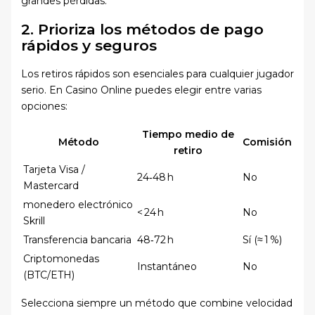
grandes pérdidas.
2. Prioriza los métodos de pago
rápidos y seguros
Los retiros rápidos son esenciales para cualquier jugador
serio. En Casino Online puedes elegir entre varias
opciones:
Tiempo medio de
Método
Comisión
retiro
Tarjeta Visa /
24‑48 h
No
Mastercard
monedero electrónico
< 24 h
No
Skrill
Transferencia bancaria
48‑72 h
Sí (≈ 1 %)
Criptomonedas
Instantáneo
No
(BTC/ETH)
Selecciona siempre un método que combine velocidad