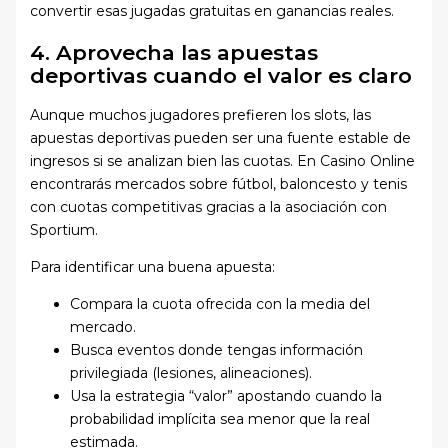
convertir esas jugadas gratuitas en ganancias reales.
4. Aprovecha las apuestas
deportivas cuando el valor es claro
Aunque muchos jugadores prefieren los slots, las
apuestas deportivas pueden ser una fuente estable de
ingresos si se analizan bien las cuotas. En Casino Online
encontrarás mercados sobre fútbol, baloncesto y tenis
con cuotas competitivas gracias a la asociación con
Sportium.
Para identificar una buena apuesta:
Compara la cuota ofrecida con la media del
mercado.
Busca eventos donde tengas información
privilegiada (lesiones, alineaciones).
Usa la estrategia “valor” apostando cuando la
probabilidad implícita sea menor que la real
estimada.