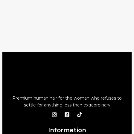
Premium human hair for the woman who refuses to
settle for anything less than extraordinary
Information