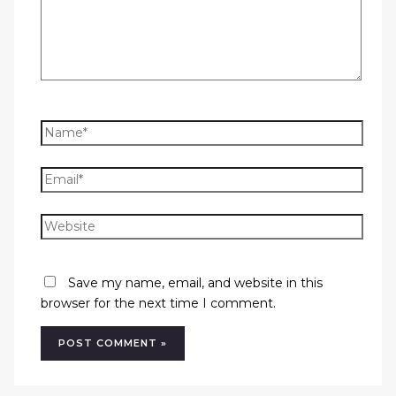
Name*
Email*
Website
Save my name, email, and website in this
browser for the next time I comment.