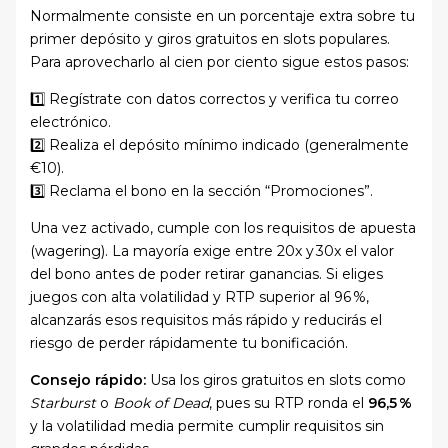
Normalmente consiste en un porcentaje extra sobre tu
primer depósito y giros gratuitos en slots populares.
Para aprovecharlo al cien por ciento sigue estos pasos:
1️⃣ Regístrate con datos correctos y verifica tu correo
electrónico.
2️⃣ Realiza el depósito mínimo indicado (generalmente
€10).
3️⃣ Reclama el bono en la sección “Promociones”.
Una vez activado, cumple con los requisitos de apuesta
(wagering). La mayoría exige entre 20x y 30x el valor
del bono antes de poder retirar ganancias. Si eliges
juegos con alta volatilidad y RTP superior al 96 %,
alcanzarás esos requisitos más rápido y reducirás el
riesgo de perder rápidamente tu bonificación.
Consejo rápido:
Usa los giros gratuitos en slots como
Starburst
o
Book of Dead
, pues su RTP ronda el
96,5 %
y la volatilidad media permite cumplir requisitos sin