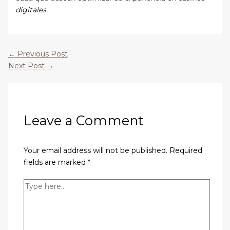
digitales.
←
Previous Post
Next Post
→
Leave a Comment
Your email address will not be published.
Required
fields are marked
*
Type
here..