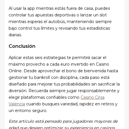
Al usar la app mientras estás fuera de casa, puedes
controlar tus apuestas deportivas o lanzar un slot
mientras esperas el autobús, manteniendo siempre
bajo control tus límites y revisando tus estadísticas
diarias.
Conclusión
Aplicar estas seis estrategias te permitirá sacar el
máximo provecho a cada euro invertido en Casino
Online. Desde aprovechar el bono de bienvenida hasta
gestionar tu bankroll con disciplina, cada paso está
diseñado para mejorar tus probabilidades sin sacrificar la
diversión. Recuerda siempre jugar responsablemente y
elegir plataformas confiables como
Casino Cirsa
Valencia
cuando busques variedad, rapidez en retiros y
un entorno seguro.
Este artículo está pensado para jugadores mayores de
edad que deseen optimizar su experiencia en casinos