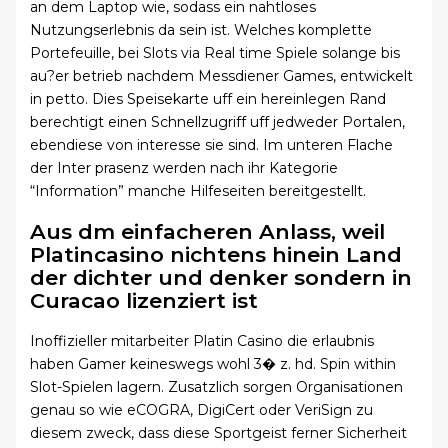
an dem Laptop wie, sodass ein nahtloses
Nutzungserlebnis da sein ist. Welches komplette
Portefeuille, bei Slots via Real time Spiele solange bis
au?er betrieb nachdem Messdiener Games, entwickelt
in petto. Dies Speisekarte uff ein hereinlegen Rand
berechtigt einen Schnellzugriff uff jedweder Portalen,
ebendiese von interesse sie sind. Im unteren Flache
der Inter prasenz werden nach ihr Kategorie
“Information” manche Hilfeseiten bereitgestellt.
Aus dm einfacheren Anlass, weil
Platincasino nichtens hinein Land
der dichter und denker sondern in
Curacao lizenziert ist
Inoffizieller mitarbeiter Platin Casino die erlaubnis
haben Gamer keineswegs wohl 3� z. hd. Spin within
Slot-Spielen lagern. Zusatzlich sorgen Organisationen
genau so wie eCOGRA, DigiCert oder VeriSign zu
diesem zweck, dass diese Sportgeist ferner Sicherheit