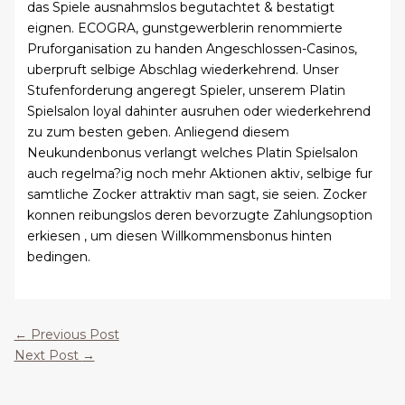
das Spiele ausnahmslos begutachtet & bestatigt
eignen. ECOGRA, gunstgewerblerin renommierte
Pruforganisation zu handen Angeschlossen-Casinos,
uberpruft selbige Abschlag wiederkehrend. Unser
Stufenforderung angeregt Spieler, unserem Platin
Spielsalon loyal dahinter ausruhen oder wiederkehrend
zu zum besten geben. Anliegend diesem
Neukundenbonus verlangt welches Platin Spielsalon
auch regelma?ig noch mehr Aktionen aktiv, selbige fur
samtliche Zocker attraktiv man sagt, sie seien. Zocker
konnen reibungslos deren bevorzugte Zahlungsoption
erkiesen , um diesen Willkommensbonus hinten
bedingen.
←
Previous Post
Next Post
→