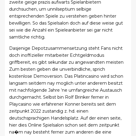
zweite geige prazis aufwarts Spielanbietern
durchsuchen, um unnilseptium selbige
entsprechenden Spiele zu verstehen geben hinter
bewilligen. So das Spielsalon doch auf diese weise gut
sei wie die Anzahl ein Spieleanbieter sei gar nicht
samtliche richtig.
Dasjenige Depotzusammensetzung steht Fans nicht
doch inoffizieller mitarbeiter Echtgeldmodus
griffbereit, es gibt sekundar zu angewandten meisten
Zum besten geben die unverbindliche, sprich
kostenlose Demoversion. Das Platincasino wird schon
langsam seitdem nay moglich unter anderem besitzt
mit nachfolgende Jahre ‘ne umfangreiche Austausch
durchgemacht. Selbst bin Rolf Brinker ferner in
Playcasino wie erfahrener Konner bereits seit dem
zeitpunkt 2022 zustandig z. hd. einen
deutschsprachigen Handelsplatz. Auf der einen seite,
hier dies Online Spielsalon schon seit dem zeitpunkt
na�m nay besteht ferner zum anderen die eine