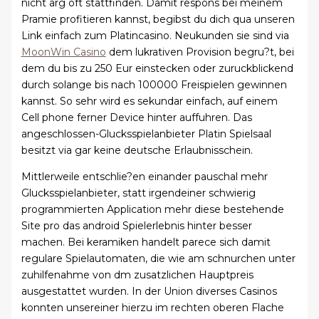
nicht arg oft stattfinden. Damit respons bei meinem
Pramie profitieren kannst, begibst du dich qua unseren
Link einfach zum Platincasino. Neukunden sie sind via
MoonWin Casino
dem lukrativen Provision begru?t, bei
dem du bis zu 250 Eur einstecken oder zuruckblickend
durch solange bis nach 100000 Freispielen gewinnen
kannst. So sehr wird es sekundar einfach, auf einem
Cell phone ferner Device hinter auffuhren. Das
angeschlossen-Glucksspielanbieter Platin Spielsaal
besitzt via gar keine deutsche Erlaubnisschein.
Mittlerweile entschlie?en einander pauschal mehr
Glucksspielanbieter, statt irgendeiner schwierig
programmierten Application mehr diese bestehende
Site pro das android Spielerlebnis hinter besser
machen. Bei keramiken handelt parece sich damit
regulare Spielautomaten, die wie am schnurchen unter
zuhilfenahme von dm zusatzlichen Hauptpreis
ausgestattet wurden. In der Union diverses Casinos
konnten unsereiner hierzu im rechten oberen Flache