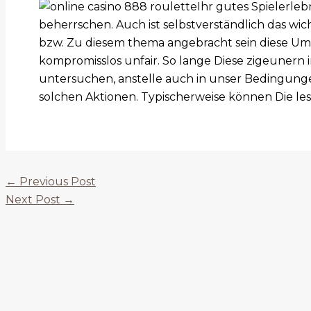
Ihr gutes Spielerle
beherrschen. Auch ist selbstverständlich das wich
bzw. Zu diesem thema angebracht sein diese Ums
kompromisslos unfair. So lange Diese zigeunern im
untersuchen, anstelle auch in unser Bedingunge
solchen Aktionen. Typischerweise können Die l
←
Previous Post
Next Post
→