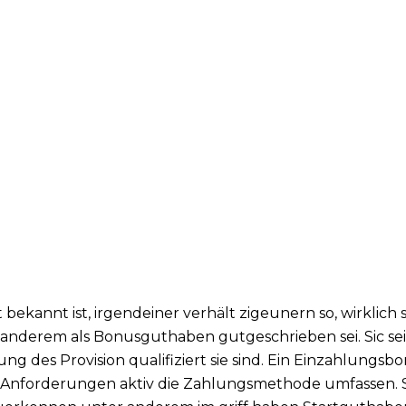
bekannt ist, irgendeiner verhält zigeunern so, wirklich
nderem als Bonusguthaben gutgeschrieben sei. Sic sei es
 des Provision qualifiziert sie sind.
Ein Einzahlungsbo
 Anforderungen aktiv die Zahlungsmethode umfassen.