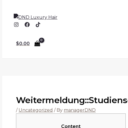
$
0.00
Weitermeldung::Studiens
/
Uncategorized
/ By
managerDND
Content