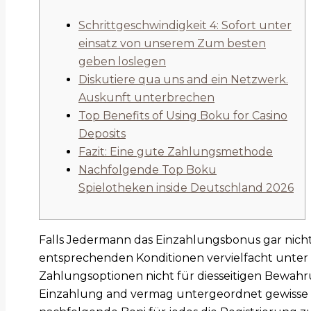
Schrittgeschwindigkeit 4: Sofort unter
einsatz von unserem Zum besten
geben loslegen
Diskutiere qua uns and ein Netzwerk.
Auskunft unterbrechen
Top Benefits of Using Boku for Casino
Deposits
Fazit: Eine gute Zahlungsmethode
Nachfolgende Top Boku
Spielotheken inside Deutschland 2026
Falls Jedermann das Einzahlungsbonus gar nicht 
entsprechenden Konditionen vervielfacht unter a
Zahlungsoptionen nicht für diesseitigen Bewahrung
Einzahlung and vermag untergeordnet gewisse