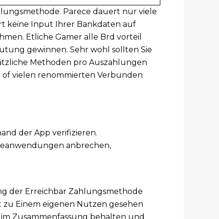
Zahlungsmethode. Parece dauert nur viele
t keine Input Ihrer Bankdaten auf
men. Etliche Gamer alle Brd vorteil
deutung gewinnen. Sehr wohl sollten Sie
sätzliche Methoden pro Auszahlungen
t of vielen renommierten Verbunden
nd der App verifizieren.
twareanwendungen anbrechen,
ng der Erreichbar Zahlungsmethode
dnet zu Einem eigenen Nutzen gesehen
bank im Zusammenfassung behalten und