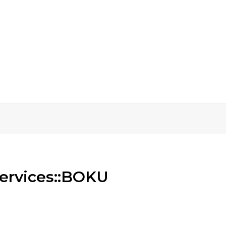
ervices::BOKU