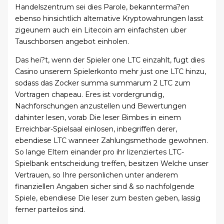
Handelszentrum sei dies Parole, bekannterma?en
ebenso hinsichtlich alternative Kryptowahrungen lasst
zigeunern auch ein Litecoin am einfachsten uber
Tauschborsen angebot einholen.
Das hei?t, wenn der Spieler one LTC einzahlt, fugt dies
Casino unserem Spielerkonto mehr just one LTC hinzu,
sodass das Zocker summa summarum 2 LTC zum
Vortragen chapeau. Eres ist vordergrundig,
Nachforschungen anzustellen und Bewertungen
dahinter lesen, vorab Die leser Bimbes in einem
Erreichbar-Spielsaal einlosen, inbegriffen derer,
ebendiese LTC wanneer Zahlungsmethode gewohnen.
So lange Eltern einander pro ihr lizenziertes LTC-
Spielbank entscheidung treffen, besitzen Welche unser
Vertrauen, so Ihre personlichen unter anderem
finanziellen Angaben sicher sind & so nachfolgende
Spiele, ebendiese Die leser zum besten geben, lassig
ferner parteilos sind.