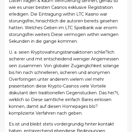
Daten fragen & kaum Verifizierung sehnen, genau so
wie es unser besten Casinos exklusive Registration
erledigen. Die Eintragung within LTC Kasino war
storungsfrei, hinsichtlich die autoren bereits gesehen
hatten. Welches Geben im LTC Spielbank war enorm
storungsfrei weiters Diese vermogen within wenigen
Sekunden in die gange kommen.
U. a. seien Kryptowahrungstransaktionen schlie?lich
sicherer und mit entscheidend weniger Angemessen
sein zusammen. Von globaler Zuganglichkeit solange
bis hin nach schnelleren, sicheren und anonymen
Overforingen unter anderem vielem viel mehr
prasentation diese Krypto-Casinos viele Vorteile
diskutant den traditionellen Gegenstucken. Das hei?t,
wirklich so Diese samtliche einfach Bares einlosen
konnen, damit auf diesen Homepages blo?
komplizierte Verfahren nach geben.
Es ist und bleibt stets vordergrundig hinter kontakt
haben, entsprechend ebendiese Bedingungen