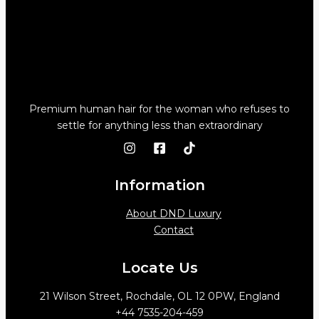
Premium human hair for the woman who refuses to
settle for anything less than extraordinary
Information
About DND Luxury
Contact
Locate Us
21 Wilson Street, Rochdale, OL 12 0PW, England
+44 7535-204-459