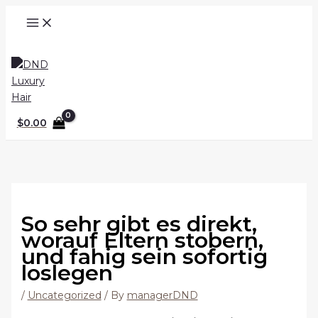
Skip
to
content
Search
$
0.00
So sehr gibt es direkt,
worauf Eltern stobern,
und fahig sein sofortig
loslegen
/
Uncategorized
/ By
managerDND