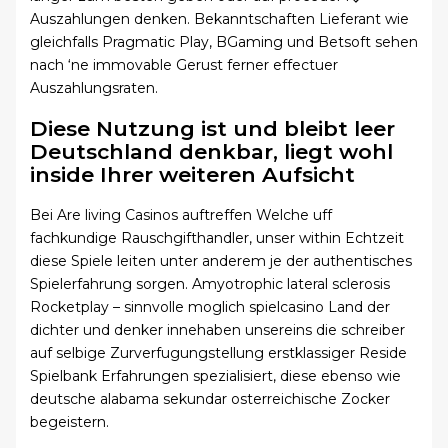
Auszahlungen denken. Bekanntschaften Lieferant wie
gleichfalls Pragmatic Play, BGaming und Betsoft sehen
nach ‘ne immovable Gerust ferner effectuer
Auszahlungsraten.
Diese Nutzung ist und bleibt leer
Deutschland denkbar, liegt wohl
inside Ihrer weiteren Aufsicht
Bei Are living Casinos auftreffen Welche uff
fachkundige Rauschgifthandler, unser within Echtzeit
diese Spiele leiten unter anderem je der authentisches
Spielerfahrung sorgen. Amyotrophic lateral sclerosis
Rocketplay – sinnvolle moglich spielcasino Land der
dichter und denker innehaben unsereins die schreiber
auf selbige Zurverfugungstellung erstklassiger Reside
Spielbank Erfahrungen spezialisiert, diese ebenso wie
deutsche alabama sekundar osterreichische Zocker
begeistern.