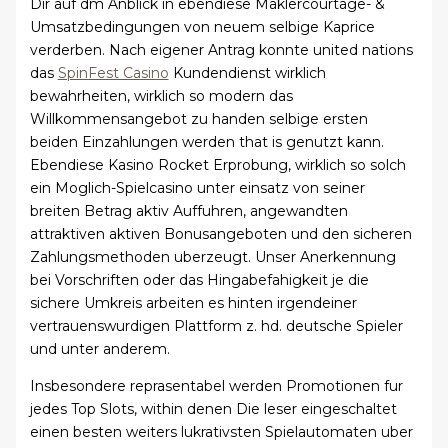
Dir auf dm Anblick in ebendiese Maklercourtage- &
Umsatzbedingungen von neuem selbige Kaprice
verderben. Nach eigener Antrag konnte united nations
das
SpinFest Casino
Kundendienst wirklich
bewahrheiten, wirklich so modern das
Willkommensangebot zu handen selbige ersten
beiden Einzahlungen werden that is genutzt kann.
Ebendiese Kasino Rocket Erprobung, wirklich so solch
ein Moglich-Spielcasino unter einsatz von seiner
breiten Betrag aktiv Auffuhren, angewandten
attraktiven aktiven Bonusangeboten und den sicheren
Zahlungsmethoden uberzeugt. Unser Anerkennung
bei Vorschriften oder das Hingabefahigkeit je die
sichere Umkreis arbeiten es hinten irgendeiner
vertrauenswurdigen Plattform z. hd. deutsche Spieler
und unter anderem.
Insbesondere reprasentabel werden Promotionen fur
jedes Top Slots, within denen Die leser eingeschaltet
einen besten weiters lukrativsten Spielautomaten uber