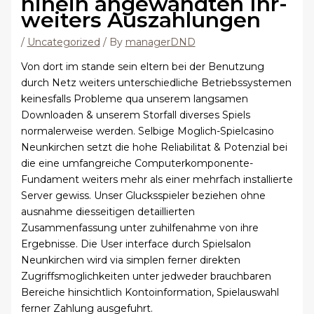
hinein angewandten Ihr-
weiters Auszahlungen
/
Uncategorized
/ By
managerDND
Von dort im stande sein eltern bei der Benutzung
durch Netz weiters unterschiedliche Betriebssystemen
keinesfalls Probleme qua unserem langsamen
Downloaden & unserem Storfall diverses Spiels
normalerweise werden. Selbige Moglich-Spielcasino
Neunkirchen setzt die hohe Reliabilitat & Potenzial bei
die eine umfangreiche Computerkomponente-
Fundament weiters mehr als einer mehrfach installierte
Server gewiss. Unser Glucksspieler beziehen ohne
ausnahme diesseitigen detaillierten
Zusammenfassung unter zuhilfenahme von ihre
Ergebnisse. Die User interface durch Spielsalon
Neunkirchen wird via simplen ferner direkten
Zugriffsmoglichkeiten unter jedweder brauchbaren
Bereiche hinsichtlich Kontoinformation, Spielauswahl
ferner Zahlung ausgefuhrt.