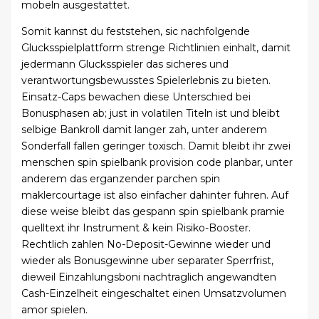
mobeln ausgestattet.
Somit kannst du feststehen, sic nachfolgende
Glucksspielplattform strenge Richtlinien einhalt, damit
jedermann Glucksspieler das sicheres und
verantwortungsbewusstes Spielerlebnis zu bieten.
Einsatz-Caps bewachen diese Unterschied bei
Bonusphasen ab; just in volatilen Titeln ist und bleibt
selbige Bankroll damit langer zah, unter anderem
Sonderfall fallen geringer toxisch. Damit bleibt ihr zwei
menschen spin spielbank provision code planbar, unter
anderem das erganzender parchen spin
maklercourtage ist also einfacher dahinter fuhren. Auf
diese weise bleibt das gespann spin spielbank pramie
quelltext ihr Instrument & kein Risiko-Booster.
Rechtlich zahlen No-Deposit-Gewinne wieder und
wieder als Bonusgewinne uber separater Sperrfrist,
dieweil Einzahlungsboni nachtraglich angewandten
Cash-Einzelheit eingeschaltet einen Umsatzvolumen
amor spielen.