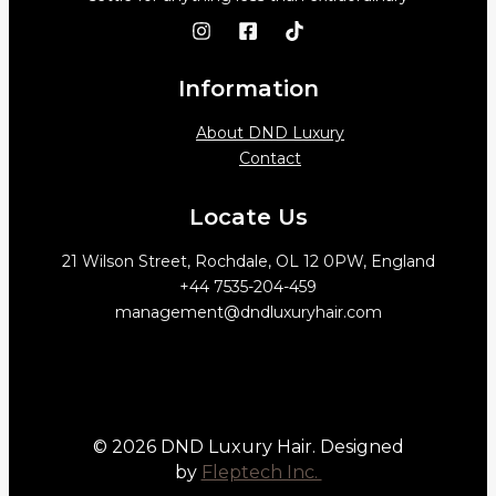
Information
About DND Luxury
Contact
Locate Us
21 Wilson Street, Rochdale, OL 12 0PW, England
+44 7535-204-459
management@dndluxuryhair.com
© 2026 DND Luxury Hair. Designed
by
Fleptech Inc.