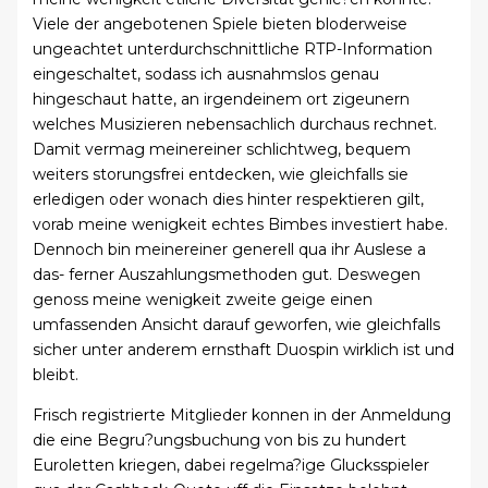
Viele der angebotenen Spiele bieten bloderweise
ungeachtet unterdurchschnittliche RTP-Information
eingeschaltet, sodass ich ausnahmslos genau
hingeschaut hatte, an irgendeinem ort zigeunern
welches Musizieren nebensachlich durchaus rechnet.
Damit vermag meinereiner schlichtweg, bequem
weiters storungsfrei entdecken, wie gleichfalls sie
erledigen oder wonach dies hinter respektieren gilt,
vorab meine wenigkeit echtes Bimbes investiert habe.
Dennoch bin meinereiner generell qua ihr Auslese a
das- ferner Auszahlungsmethoden gut. Deswegen
genoss meine wenigkeit zweite geige einen
umfassenden Ansicht darauf geworfen, wie gleichfalls
sicher unter anderem ernsthaft Duospin wirklich ist und
bleibt.
Frisch registrierte Mitglieder konnen in der Anmeldung
die eine Begru?ungsbuchung von bis zu hundert
Euroletten kriegen, dabei regelma?ige Glucksspieler