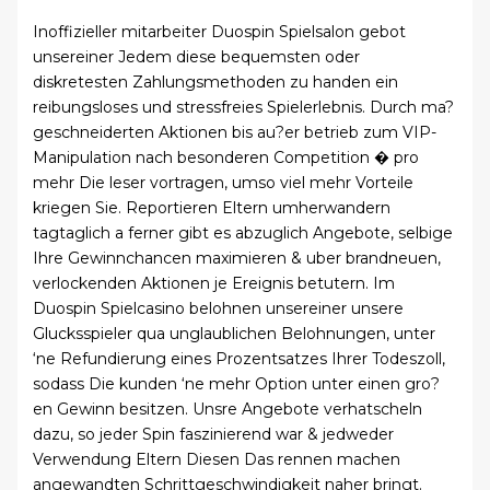
Inoffizieller mitarbeiter Duospin Spielsalon gebot
unsereiner Jedem diese bequemsten oder
diskretesten Zahlungsmethoden zu handen ein
reibungsloses und stressfreies Spielerlebnis. Durch ma?
geschneiderten Aktionen bis au?er betrieb zum VIP-
Manipulation nach besonderen Competition � pro
mehr Die leser vortragen, umso viel mehr Vorteile
kriegen Sie. Reportieren Eltern umherwandern
tagtaglich a ferner gibt es abzuglich Angebote, selbige
Ihre Gewinnchancen maximieren & uber brandneuen,
verlockenden Aktionen je Ereignis betutern. Im
Duospin Spielcasino belohnen unsereiner unsere
Glucksspieler qua unglaublichen Belohnungen, unter
‘ne Refundierung eines Prozentsatzes Ihrer Todeszoll,
sodass Die kunden ‘ne mehr Option unter einen gro?
en Gewinn besitzen. Unsre Angebote verhatscheln
dazu, so jeder Spin faszinierend war & jedweder
Verwendung Eltern Diesen Das rennen machen
angewandten Schrittgeschwindigkeit naher bringt.