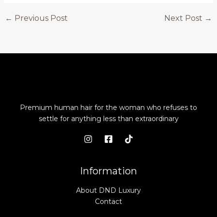
←
Previous Post
Next Post
→
Premium human hair for the woman who refuses to
settle for anything less than extraordinary
Information
About DND Luxury
Contact