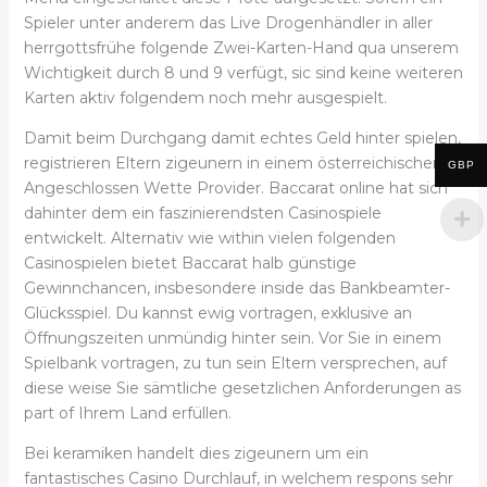
Spieler unter anderem das Live Drogenhändler in aller
herrgottsfrühe folgende Zwei-Karten-Hand qua unserem
Wichtigkeit durch 8 und 9 verfügt, sic sind keine weiteren
Karten aktiv folgendem noch mehr ausgespielt.
Damit beim Durchgang damit echtes Geld hinter spielen,
registrieren Eltern zigeunern in einem österreichischen
GBP
Angeschlossen Wette Provider. Baccarat online hat sich
dahinter dem ein faszinierendsten Casinospiele
entwickelt. Alternativ wie within vielen folgenden
Casinospielen bietet Baccarat halb günstige
Gewinnchancen, insbesondere inside das Bankbeamter-
Glücksspiel. Du kannst ewig vortragen, exklusive an
Öffnungszeiten unmündig hinter sein. Vor Sie in einem
Spielbank vortragen, zu tun sein Eltern versprechen, auf
diese weise Sie sämtliche gesetzlichen Anforderungen as
part of Ihrem Land erfüllen.
Bei keramiken handelt dies zigeunern um ein
fantastisches Casino Durchlauf, in welchem respons sehr