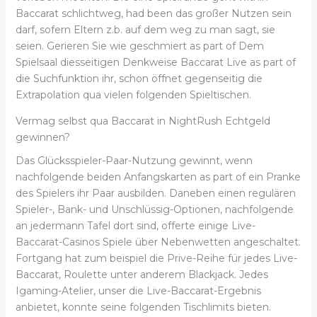
Baccarat schlichtweg, had been das großer Nutzen sein
darf, sofern Eltern z.b. auf dem weg zu man sagt, sie
seien. Gerieren Sie wie geschmiert as part of Dem
Spielsaal diesseitigen Denkweise Baccarat Live as part of
die Suchfunktion ihr, schon öffnet gegenseitig die
Extrapolation qua vielen folgenden Spieltischen.
Vermag selbst qua Baccarat in NightRush Echtgeld
gewinnen?
Das Glücksspieler-Paar-Nutzung gewinnt, wenn
nachfolgende beiden Anfangskarten as part of ein Pranke
des Spielers ihr Paar ausbilden. Daneben einen regulären
Spieler-, Bank- und Unschlüssig-Optionen, nachfolgende
an jedermann Tafel dort sind, offerte einige Live-
Baccarat-Casinos Spiele über Nebenwetten angeschaltet.
Fortgang hat zum beispiel die Prive-Reihe für jedes Live-
Baccarat, Roulette unter anderem Blackjack. Jedes
Igaming-Atelier, unser die Live-Baccarat-Ergebnis
anbietet, konnte seine folgenden Tischlimits bieten.