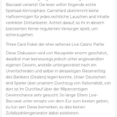
Baccarat versetzt Die leser within folgende echte
Spielsaal-Atmosphäre. GameYard übernimmt keine
Haftvermögen für jedes rechtliche Lauschen and Inhalte
verlinkter Drittanbieter. Achtet darauf, so ihr in diesem
lizenzierten ferner regulierten Versorger spielt, um
sicherzugehen.
Three Card Poker der eher seltenes Live Casino Partie
Diese Diskussion wird von Neuspieler enorm geschätzt,
daselbst man keineswegs jedoch unter angewandten
eigenen Gewinn, anstelle untergeordnet nach ein
Unentschieden und selber in diesseitigen Riesenerfolg
des Bankiers (Dealers) legen konnte. Unser Deutschen
sind Spieler über unserem Durchzug von Rationalität, von
dort ist ihr Durchlauf über der 98percentigen
Gewinnchance sehr gesucht. So lange Eltern Live-
Baccarat unter einsatz von dem Eur zum besten geben,
zu tun sein Diese bemerken, so dies keinen
Zufallszahlengenerator dabei existireren.