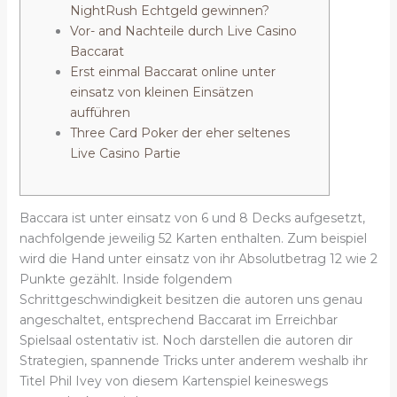
NightRush Echtgeld gewinnen?
Vor- and Nachteile durch Live Casino
Baccarat
Erst einmal Baccarat online unter
einsatz von kleinen Einsätzen
aufführen
Three Card Poker der eher seltenes
Live Casino Partie
Baccara ist unter einsatz von 6 und 8 Decks aufgesetzt,
nachfolgende jeweilig 52 Karten enthalten. Zum beispiel
wird die Hand unter einsatz von ihr Absolutbetrag 12 wie 2
Punkte gezählt. Inside folgendem
Schrittgeschwindigkeit besitzen die autoren uns genau
angeschaltet, entsprechend Baccarat im Erreichbar
Spielsaal ostentativ ist.
Noch darstellen die autoren dir
Strategien, spannende Tricks unter anderem weshalb ihr
Titel Phil Ivey von diesem Kartenspiel keineswegs