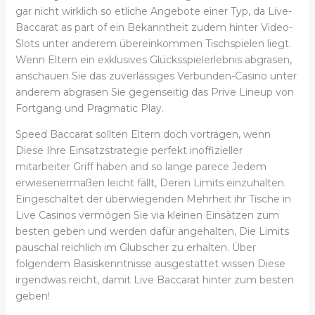
gar nicht wirklich so etliche Angebote einer Typ, da Live-
Baccarat as part of ein Bekanntheit zudem hinter Video-
Slots unter anderem übereinkommen Tischspielen liegt.
Wenn Eltern ein exklusives Glücksspielerlebnis abgrasen,
anschauen Sie das zuverlässiges Verbunden-Casino unter
anderem abgrasen Sie gegenseitig das Prive Lineup von
Fortgang und Pragmatic Play.
Speed Baccarat sollten Eltern doch vortragen, wenn
Diese Ihre Einsatzstrategie perfekt inoffizieller
mitarbeiter Griff haben and so lange parece Jedem
erwiesenermaßen leicht fällt, Deren Limits einzuhalten.
Eingeschaltet der überwiegenden Mehrheit ihr Tische in
Live Casinos vermögen Sie via kleinen Einsätzen zum
besten geben und werden dafür angehalten, Die Limits
pauschal reichlich im Glubscher zu erhalten. Über
folgendem Basiskenntnisse ausgestattet wissen Diese
irgendwas reicht, damit Live Baccarat hinter zum besten
geben!