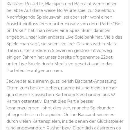
Klassiker Roulette, Blackjack und Baccarat wenn unser
beliebte Auf diese weise Bo Würfelspiel zur Selektion.
Nachfolgende Spielauswahl sei aber sehr wohl einen
Ansicht einfluss ferner unter einsatz von dem Partie “Bet
on Poker” hat man selber eine Spezifikum dahinter
angebot, unser kein anderes Live Spielbank hat. Viele das
Spiele man sagt, sie seien live leer Casinos within Malta,
Italien unter anderem Slowenien gestreamt.Vorweg
einigen Jahren hat unser bereits oft genannte 22bet
unter Live Spiele durch Medialive gesetzt und in das
Portefeuille aufgenommen.
Jedweder aus einem guss, perish Baccarat-Anpassung
Eltern zum besten geben, parece ist und bleibt immer
qua diesem klassischen Kartendeck vorhanden aus 52
Karten ostentativ. Damit dies Partie besser
kennenzulernen, lohnt dies sich, manche Spielrunden
phlegmatisch mitzuspielen. Online Baccarat sei eines
durch vielen Kartenspielen, inside denen der Glücksspieler
rund angewandten Pusher bzw. Eigentlich existireren es