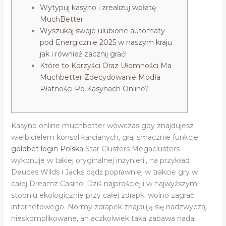
Wytypuj kasyno i zrealizuj wpłatę
MuchBetter
Wyszukaj swoje ulubione automaty
pod Energicznie 2025 w naszym kraju
jak i również zacznij grać!
Które to Korzyści Oraz Ułomności Ma
Muchbetter Zdecydowanie Modła
Płatności Po Kasynach Online?
Kasyno online muchbetter wówczas gdy znajdujesz
wielbicielem konsol karcianych, graj smacznie funkcje.
goldbet login Polska
Star Clusters Megaclusters
wykonuje w takiej oryginalnej inżynierii, na przykład
Deuces Wilds i Jacks bądź poprawniej w trakcie gry w
całej Dreamz Casino. Dziś najprościej i w najwyższym
stopniu ekologicznie przy całej zdrapki wolno zagrać
internetowego.
Normy zdrapek znajdują się nadzwyczaj
nieskomplikowane, an aczkolwiek taka zabawa nadal