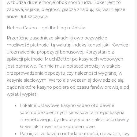
wzbudza duże emocje obok sporo ludzi. Poker jest to
zabawa, w jakiej biegłości gracza znajdują się ważniejsze
aniżeli łut szczęścia.
Betinia Casino – goldbet login Polska
Przeróżne zasadnicze składniki owo oczywiście
możliwość płatności tą walutą, indeks konsol jak i również
urozmaicenie propozycji bonusowej. Korzystanie z
aplikacji płatności MuchBetter po kasynach webowych
jest darmowe. Fan nie musi opłacać prowizji w trakcie
przeprowadzenia depozytu czy należności wygranej w
kasynie sieciowym. Warto ale wcześniej dowiedzieć się,
bądź niektóre kasyno pobiera od czasu fanów prowizje od
wpłat i wypłat.
Lokalne ustawowe kasyno wideo oto pewne
spośród bezpiecznych serwisów tamtego kasyna
internetowego, by depozyty oraz należności dawny
łatwe jak i również bezproblemowe.
Раmіętаj, żе kаżdа mеtоdа рłаtnоśсі, nіеwаżnе, сzy