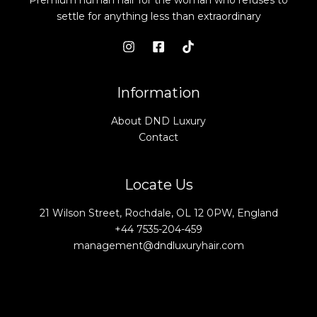
Premium human hair for the woman who refuses to
settle for anything less than extraordinary
Information
About DND Luxury
Contact
Locate Us
21 Wilson Street, Rochdale, OL 12 0PW, England
+44 7535-204-459
management@dndluxuryhair.com