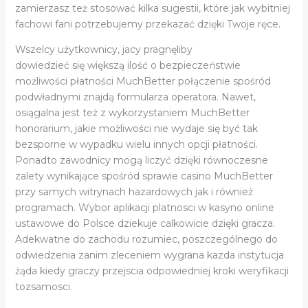
zamierzasz też stosować kilka sugestii, które jak wybitniej
fachowi fani potrzebujemy przekazać dzięki Twoje ręce.
Wszelcy użytkownicy, jacy pragnęliby
dowiedzieć się większą ilość o bezpieczeństwie
możliwości płatności MuchBetter połączenie spośród
podwładnymi znajdą formularza operatora. Nawet,
osiągalna jest też z wykorzystaniem MuchBetter
honorarium, jakie możliwości nie wydaje się być tak
bezsporne w wypadku wielu innych opcji płatności.
Ponadto zawodnicy mogą liczyć dzięki równoczesne
zalety wynikające spośród sprawie casino MuchBetter
przy samych witrynach hazardowych jak i również
programach. Wybor aplikacji platnosci w kasyno online
ustawowe do Polsce dziekuje calkowicie dzięki gracza.
Adekwatne do zachodu rozumiec, poszczególnego do
odwiedzenia zanim zleceniem wygrana kazda instytucja
żąda kiedy graczy przejscia odpowiedniej kroki weryfikacji
tozsamosci.