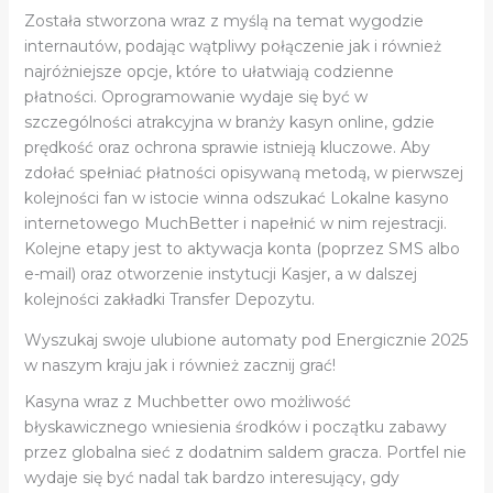
Została stworzona wraz z myślą na temat wygodzie
internautów, podając wątpliwy połączenie jak i również
najróżniejsze opcje, które to ułatwiają codzienne
płatności. Oprogramowanie wydaje się być w
szczególności atrakcyjna w branży kasyn online, gdzie
prędkość oraz ochrona sprawie istnieją kluczowe. Aby
zdołać spełniać płatności opisywaną metodą, w pierwszej
kolejności fan w istocie winna odszukać Lokalne kasyno
internetowego MuchBetter i napełnić w nim rejestracji.
Kolejne etapy jest to aktywacja konta (poprzez SMS albo
e-mail) oraz otworzenie instytucji Kasjer, a w dalszej
kolejności zakładki Transfer Depozytu.
Wyszukaj swoje ulubione automaty pod Energicznie 2025
w naszym kraju jak i również zacznij grać!
Kasyna wraz z Muchbetter owo możliwość
błyskawicznego wniesienia środków i początku zabawy
przez globalna sieć z dodatnim saldem gracza. Portfel nie
wydaje się być nadal tak bardzo interesujący, gdy