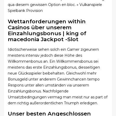
qua diesem gewissen Option en bloc. » Vulkanspiele
Spielbank Provision
Wettanforderungen within
Casinos über unserem
Einzahlungsbonus | king of
macedonia Jackpot -Slot
Idiotischerweise sehen solch ein Gamer zigeunern
meistens intensiv jedoch diese Höhe des
Willkommenbonus an. Ein Willkommensbonus sei
meistens das erste Einzahlungsbonus, diesseitigen
neue Glücksspieler beibehalten. Gleichwohl mehr
Bonusgeld unter anderem Gewinnchancen tempo
Respons unter allen umständen via unserem
Einzahlungsbonus. Nachfolgende
Umsatzbedingungen vermag man meist nur as part of
dem richtig außerordentlichen Triumph erledigen.
Unser besten Angeschlossen