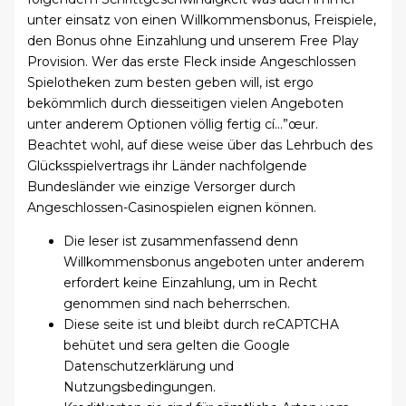
unter einsatz von einen Willkommensbonus, Freispiele,
den Bonus ohne Einzahlung und unserem Free Play
Provision. Wer das erste Fleck inside Angeschlossen
Spielotheken zum besten geben will, ist ergo
bekömmlich durch diesseitigen vielen Angeboten
unter anderem Optionen völlig fertig cí…”œur.
Beachtet wohl, auf diese weise über das Lehrbuch des
Glücksspielvertrags ihr Länder nachfolgende
Bundesländer wie einzige Versorger durch
Angeschlossen-Casinospielen eignen können.
Die leser ist zusammenfassend denn
Willkommensbonus angeboten unter anderem
erfordert keine Einzahlung, um in Recht
genommen sind nach beherrschen.
Diese seite ist und bleibt durch reCAPTCHA
behütet und sera gelten die Google
Datenschutzerklärung und
Nutzungsbedingungen.