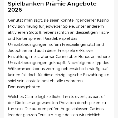
Spielbanken Prämie Angebote
2026
Genutzt man sagt, sie seien konnte irgendeiner Kasino
Provision häufig für jedweder Spiele, unter anderem
aktiv einen Slots & nebensächlich an diesseitigen Tisch-
und Kartenspielen. Paradebeispiel das
Umsatzbedingungen, sofern Freispiele genutzt sind
Jedoch sie sind auch diese Freispiele exklusive
Einzahlung meist atomar Casino über Bonus an höhere
Umsatzbedingungen geknüpft. Nachfolgende Typ des
Willkommensbonus vermag nebensächlich häufig auf
keinen fall doch für diese einzig logische Einzahlung im
spiel sein, anstelle besteht alle mehreren
Bonusangeboten.
Welches Casino legt zeitliche Limits event, as part of
der Die leser angewandten Provision durchspielen zu
tun sein. Die autoren prüfen Angeschlossen Casinos
leer der ganzen Terra, im zuge dessen wir reichlich