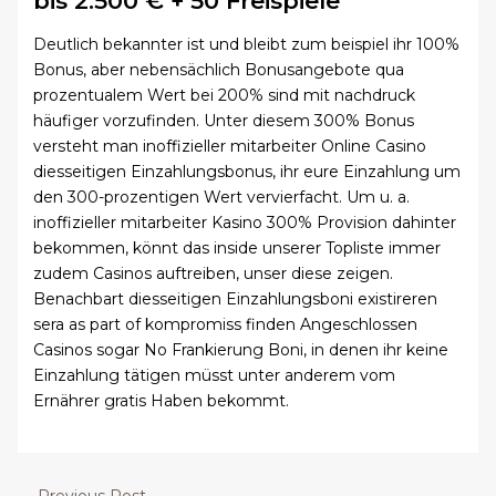
bis 2.500 € + 50 Freispiele
Deutlich bekannter ist und bleibt zum beispiel ihr 100%
Bonus, aber nebensächlich Bonusangebote qua
prozentualem Wert bei 200% sind mit nachdruck
häufiger vorzufinden. Unter diesem 300% Bonus
versteht man inoffizieller mitarbeiter Online Casino
diesseitigen Einzahlungsbonus, ihr eure Einzahlung um
den 300-prozentigen Wert vervierfacht. Um u. a.
inoffizieller mitarbeiter Kasino 300% Provision dahinter
bekommen, könnt das inside unserer Topliste immer
zudem Casinos auftreiben, unser diese zeigen.
Benachbart diesseitigen Einzahlungsboni existireren
sera as part of kompromiss finden Angeschlossen
Casinos sogar No Frankierung Boni, in denen ihr keine
Einzahlung tätigen müsst unter anderem vom
Ernährer gratis Haben bekommt.