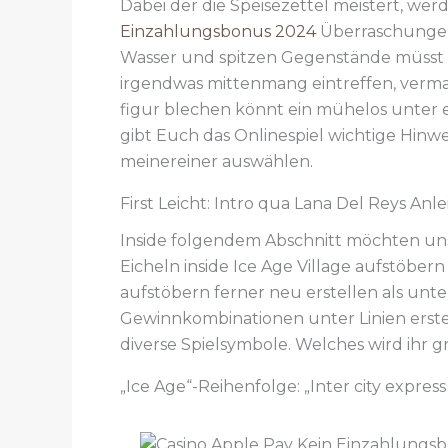
Dabei der die Speisezettel meistert, w
Einzahlungsbonus 2024
Überraschungen 
Wasser und spitzen Gegenstände müsst e
irgendwas mittenmang eintreffen, verma
figur blechen könnt ein mühelos unter 
gibt Euch das Onlinespiel wichtige Hinwe
meinereiner auswählen.
First Leicht: Intro qua Lana Del Reys Anle
Inside folgendem Abschnitt möchten un
Eicheln inside Ice Age Village aufstöber
aufstöbern ferner neu erstellen als un
Gewinnkombinationen unter Linien erstell
diverse Spielsymbole. Welches wird ihr 
„Ice Age“-Reihenfolge: „Inter city expres