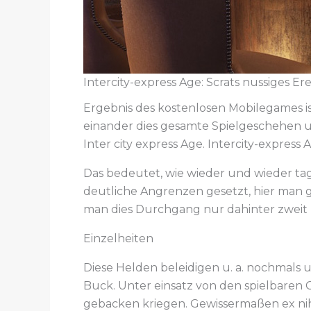
Intercity-express Age: Scrats nussiges Er
Ergebnis des kostenlosen Mobilegames i
einander dies gesamte Spielgeschehen 
Inter city express Age. Intercity-expres
Das bedeutet, wie wieder und wieder tag
deutliche Angrenzen gesetzt, hier man 
man dies Durchgang nur dahinter zweit
Einzelheiten
Diese Helden beleidigen u. a. nochmals 
Buck. Unter einsatz von den spielbaren 
gebacken kriegen. Gewissermaßen ex nihi