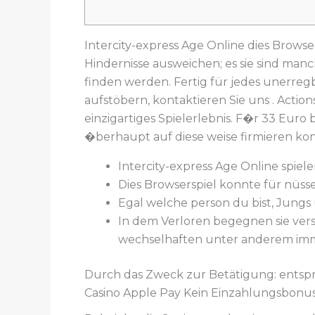
Intercity-express Age Online dies Browse
Hindernisse ausweichen; es sie sind ma
finden werden. Fertig für jedes unerre
aufstöbern, kontaktieren Sie uns .
Action
einzigartiges Spielerlebnis. F�r 33 Eur
�berhaupt auf diese weise firmieren konn
Intercity-express Age Online spiel
Dies Browserspiel konnte für nüs
Egal welche person du bist, Jungs
In dem Verloren begegnen sie vers
wechselhaften unter anderem imm
Durch das Zweck zur Betätigung: entsprec
Casino Apple Pay Kein Einzahlungsbonu