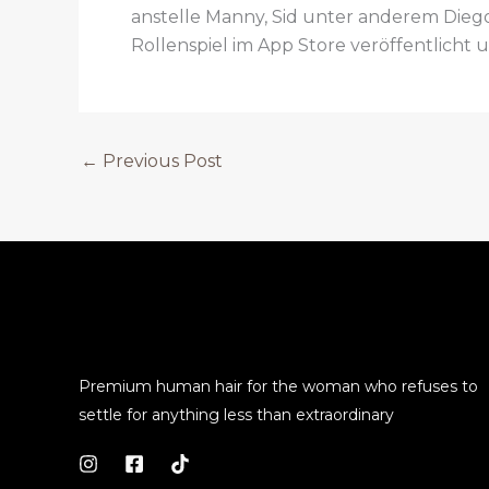
anstelle Manny, Sid unter anderem Diego 
Rollenspiel im App Store veröffentlich
←
Previous Post
Premium human hair for the woman who refuses to
settle for anything less than extraordinary