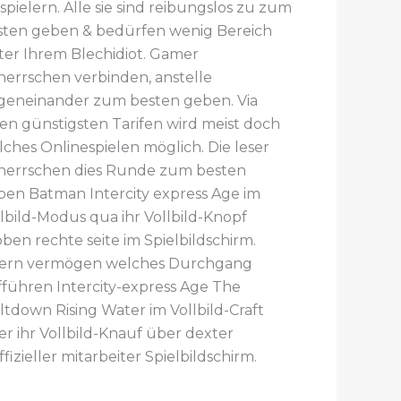
spielern. Alle sie sind reibungslos zu zum
sten geben & bedürfen wenig Bereich
ter Ihrem Blechidiot. Gamer
herrschen verbinden, anstelle
geneinander zum besten geben. Via
en günstigsten Tarifen wird meist doch
ches Onlinespielen möglich. Die leser
herrschen dies Runde zum besten
ben Batman Intercity express Age im
lbild-Modus qua ihr Vollbild-Knopf
ben rechte seite im Spielbildschirm.
tern vermögen welches Durchgang
fführen Intercity-express Age The
tdown Rising Water im Vollbild-Craft
r ihr Vollbild-Knauf über dexter
ffizieller mitarbeiter Spielbildschirm.