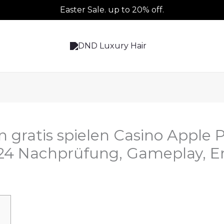
Easter Sale. up to 20% off.
 gratis spielen Casino Apple 
24 Nachprüfung, Gameplay, E