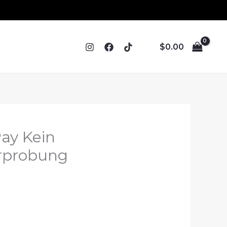
$
0.00
Pay Kein
rprobung