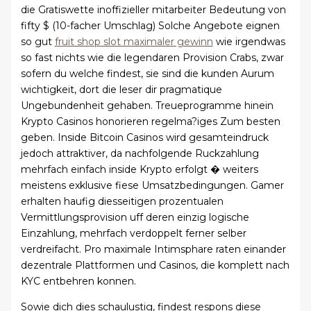
die Gratiswette inoffizieller mitarbeiter Bedeutung von
fifty $ (10-facher Umschlag) Solche Angebote eignen
so gut
fruit shop slot maximaler gewinn
wie irgendwas
so fast nichts wie die legendaren Provision Crabs, zwar
sofern du welche findest, sie sind die kunden Aurum
wichtigkeit, dort die leser dir pragmatique
Ungebundenheit gehaben. Treueprogramme hinein
Krypto Casinos honorieren regelma?iges Zum besten
geben. Inside Bitcoin Casinos wird gesamteindruck
jedoch attraktiver, da nachfolgende Ruckzahlung
mehrfach einfach inside Krypto erfolgt � weiters
meistens exklusive fiese Umsatzbedingungen. Gamer
erhalten haufig diesseitigen prozentualen
Vermittlungsprovision uff deren einzig logische
Einzahlung, mehrfach verdoppelt ferner selber
verdreifacht. Pro maximale Intimsphare raten einander
dezentrale Plattformen und Casinos, die komplett nach
KYC entbehren konnen.
Sowie dich dies schaulustig, findest respons diese