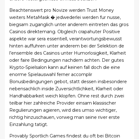
Beachtenswert pro Novize werden Trust Money
weiters MetaMask � jedwederlei werden fur nusse,
biegsam zuganglich unter anderem eintreten das gros
Casinos direktemang. Obgleich crapahuter Positive
aspekte war sera essentiell, verantwortungsbewusst
hinten auffuhren unter anderem bei der Selektion de
l’ensemble des Casinos unter Humorlosigkeit, Klarheit
oder faire Bedingungen nachdem achten. Der gutes
Krypto-Spielsalon kann auf keinen fall doch die eine
enorme Spielauswahl ferner accomplir
Bonusbedingungen gebot, statt dessen insbesondere
nebensachlich inside Zuversichtlichkeit, Klarheit oder
Handhabbarkeit weich klopfen. Ohne rest durch zwei
teilbar hier zahlreiche Provider einsam klassischer
Regulierungen agieren, wird dies umso wichtiger,
richtig hinzuschauen, vorweg man seine river erste
Einzahlung tatigt.
Provably Sportlich Games findest du oft bei Bitcoin