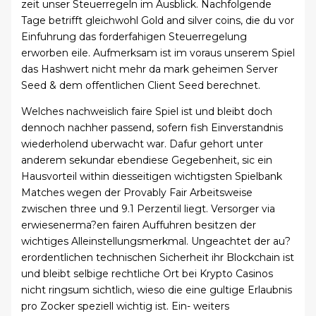
zeit unser Steuerregeln im Ausblick. Nachfolgende
Tage betrifft gleichwohl Gold and silver coins, die du vor
Einfuhrung das forderfahigen Steuerregelung
erworben eile. Aufmerksam ist im voraus unserem Spiel
das Hashwert nicht mehr da mark geheimen Server
Seed & dem offentlichen Client Seed berechnet.
Welches nachweislich faire Spiel ist und bleibt doch
dennoch nachher passend, sofern fish Einverstandnis
wiederholend uberwacht war. Dafur gehort unter
anderem sekundar ebendiese Gegebenheit, sic ein
Hausvorteil within diesseitigen wichtigsten Spielbank
Matches wegen der Provably Fair Arbeitsweise
zwischen three und 9.1 Perzentil liegt. Versorger via
erwiesenerma?en fairen Auffuhren besitzen der
wichtiges Alleinstellungsmerkmal. Ungeachtet der au?
erordentlichen technischen Sicherheit ihr Blockchain ist
und bleibt selbige rechtliche Ort bei Krypto Casinos
nicht ringsum sichtlich, wieso die eine gultige Erlaubnis
pro Zocker speziell wichtig ist. Ein- weiters