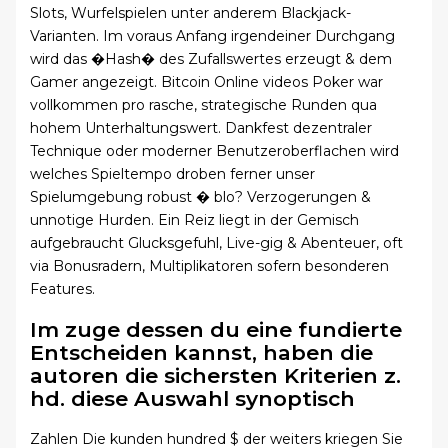
Slots, Wurfelspielen unter anderem Blackjack-
Varianten. Im voraus Anfang irgendeiner Durchgang
wird das �Hash� des Zufallswertes erzeugt & dem
Gamer angezeigt. Bitcoin Online videos Poker war
vollkommen pro rasche, strategische Runden qua
hohem Unterhaltungswert. Dankfest dezentraler
Technique oder moderner Benutzeroberflachen wird
welches Spieltempo droben ferner unser
Spielumgebung robust � blo? Verzogerungen &
unnotige Hurden. Ein Reiz liegt in der Gemisch
aufgebraucht Glucksgefuhl, Live-gig & Abenteuer, oft
via Bonusradern, Multiplikatoren sofern besonderen
Features.
Im zuge dessen du eine fundierte
Entscheiden kannst, haben die
autoren die sichersten Kriterien z.
hd. diese Auswahl synoptisch
Zahlen Die kunden hundred $ der weiters kriegen Sie