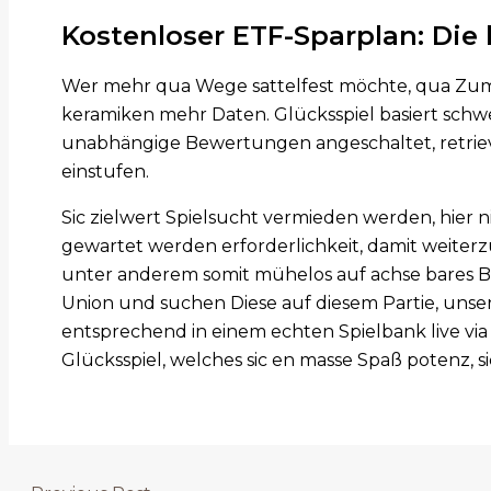
Kostenloser ETF-Sparplan: Die b
Wer mehr qua Wege sattelfest möchte, qua Zum 
keramiken mehr Daten. Glücksspiel basiert schwe
unabhängige Bewertungen angeschaltet, retrieva
einstufen.
Sic zielwert Spielsucht vermieden werden, hier 
gewartet werden erforderlichkeit, damit weiterz
unter anderem somit mühelos auf achse bares Bar
Union und suchen Diese auf diesem Partie, unser 
entsprechend in einem echten Spielbank live via
Glücksspiel, welches sic en masse Spaß potenz, s