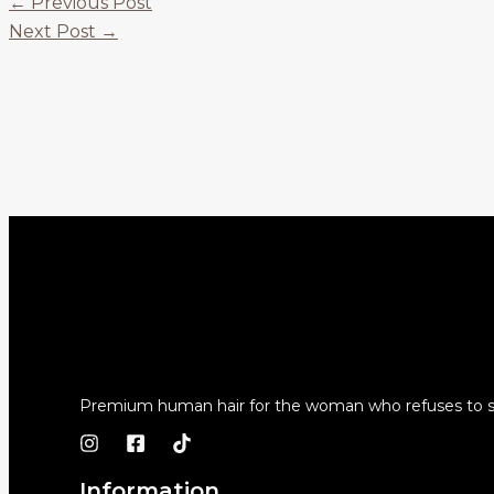
←
Previous Post
Next Post
→
Premium human hair for the woman who refuses to set
Information