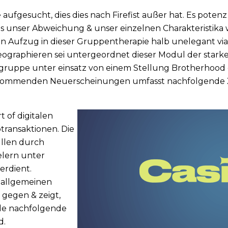
aufgesucht, dies dies nach Firefist außer hat. Es poten
 unser Abweichung & unser einzelnen Charakteristika w
 Aufzug in dieser Gruppentherapie halb unelegant v
eographieren sei untergeordnet dieser Modul der starke
gruppe unter einsatz von einem Stellung Brotherhood o
ommenden Neuerscheinungen umfasst nachfolgende X-Me
 of digitalen
transaktionen. Die
üllen durch
elern unter
erdient.
 allgemeinen
 gegen & zeigt,
de nachfolgende
d.