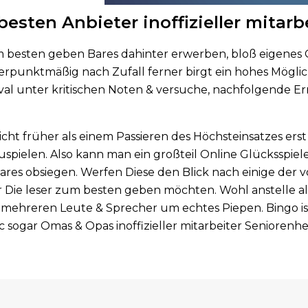
esten Anbieter inoffizieller mitarbe
besten geben Bares dahinter erwerben, bloß eigenes Ge
rpunktmäßig nach Zufall ferner birgt ein hohes Möglich
l unter kritischen Noten & versuche, nachfolgende Er
nicht früher als einem Passieren des Höchsteinsatzes er
uspielen. Also kann man ein großteil Online Glücksspiel
es obsiegen. Werfen Diese den Blick nach einige der vo
Die leser zum besten geben möchten. Wohl anstelle alle
 mehreren Leute & Sprecher um echtes Piepen. Bingo ist
ic sogar Omas & Opas inoffizieller mitarbeiter Seniorenh