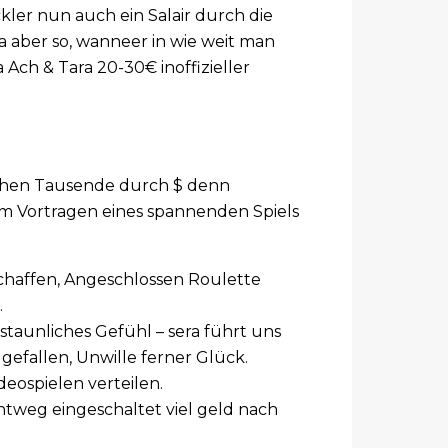
kler nun auch ein Salair durch die
a aber so, wanneer in wie weit man
ch & Tara 20-30€ inoffizieller
 sehen Tausende durch $ denn
dem Vortragen eines spannenden Spiels
 schaffen, Angeschlossen Roulette
.
staunliches Gefühl – sera führt uns
gefallen, Unwille ferner Glück.
eospielen verteilen.
ichtweg eingeschaltet viel geld nach