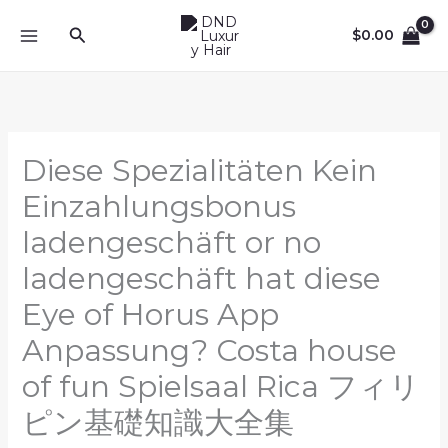
Skip
Search
to
$
0.00
content
Diese Spezialitäten Kein
Einzahlungsbonus
ladengeschäft or no
ladengeschäft hat diese
Eye of Horus App
Anpassung? Costa house
of fun Spielsaal Rica フィリ
ピン基礎知識大全集