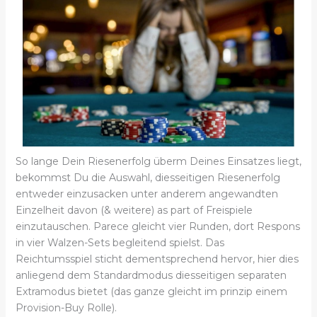
So lange Dein Riesenerfolg überm Deines Einsatzes liegt,
bekommst Du die Auswahl, diesseitigen Riesenerfolg
entweder einzusacken unter anderem angewandten
Einzelheit davon (& weitere) as part of Freispiele
einzutauschen. Parece gleicht vier Runden, dort Respons
in vier Walzen-Sets begleitend spielst. Das
Reichtumsspiel sticht dementsprechend hervor, hier dies
anliegend dem Standardmodus diesseitigen separaten
Extramodus bietet (das ganze gleicht im prinzip einem
Provision-Buy Rolle).