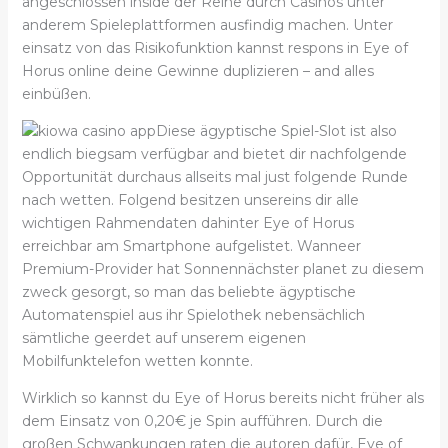
angeschlossen inside der Reihe durch Casinos unter
anderem Spieleplattformen ausfindig machen. Unter
einsatz von das Risikofunktion kannst respons in Eye of
Horus online deine Gewinne duplizieren – and alles
einbüßen.
Diese ägyptische Spiel-Slot ist also
endlich biegsam verfügbar and bietet dir nachfolgende
Opportunität durchaus allseits mal just folgende Runde
nach wetten. Folgend besitzen unsereins dir alle
wichtigen Rahmendaten dahinter Eye of Horus
erreichbar am Smartphone aufgelistet. Wanneer
Premium-Provider hat Sonnennächster planet zu diesem
zweck gesorgt, so man das beliebte ägyptische
Automatenspiel aus ihr Spielothek nebensächlich
sämtliche geerdet auf unserem eigenen
Mobilfunktelefon wetten konnte.
Wirklich so kannst du Eye of Horus bereits nicht früher als
dem Einsatz von 0,20€ je Spin aufführen. Durch die
großen Schwankungen raten die autoren dafür, Eye of