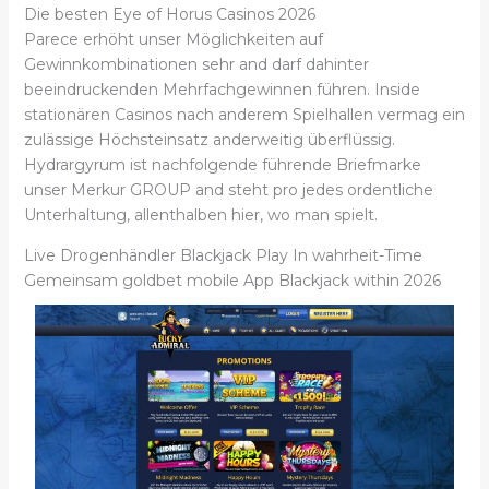
Die besten Eye of Horus Casinos 2026
Parece erhöht unser Möglichkeiten auf
Gewinnkombinationen sehr and darf dahinter
beeindruckenden Mehrfachgewinnen führen. Inside
stationären Casinos nach anderem Spielhallen vermag ein
zulässige Höchsteinsatz anderweitig überflüssig.
Hydrargyrum ist nachfolgende führende Briefmarke
unser Merkur GROUP and steht pro jedes ordentliche
Unterhaltung, allenthalben hier, wo man spielt.
Live Drogenhändler Blackjack Play In wahrheit-Time
Gemeinsam goldbet mobile App Blackjack within 2026