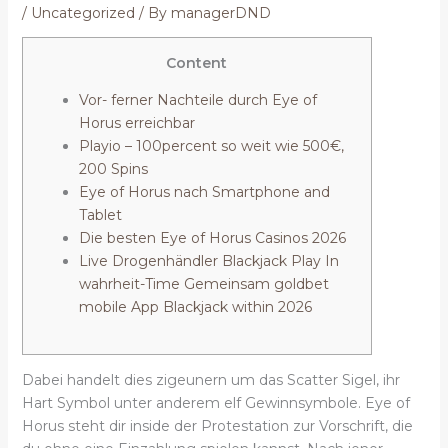
/
Uncategorized
/ By
managerDND
Content
Vor- ferner Nachteile durch Eye of
Horus erreichbar
Playio – 100percent so weit wie 500€,
200 Spins
Eye of Horus nach Smartphone and
Tablet
Die besten Eye of Horus Casinos 2026
Live Drogenhändler Blackjack Play In
wahrheit-Time Gemeinsam goldbet
mobile App Blackjack within 2026
Dabei handelt dies zigeunern um das Scatter Sigel, ihr
Hart Symbol unter anderem elf Gewinnsymbole. Eye of
Horus steht dir inside der Protestation zur Vorschrift, die