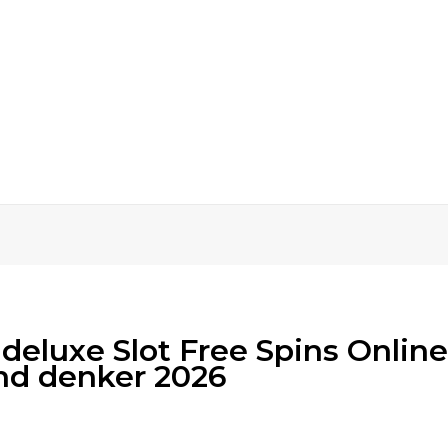
eluxe Slot Free Spins Online
und denker 2026