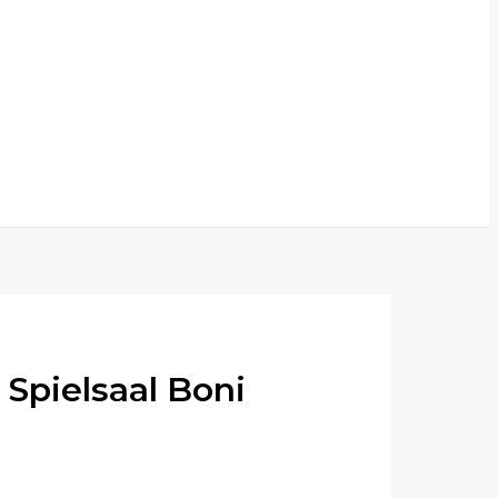
 Spielsaal Boni