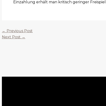
Einzahlung erhält man kritisch geringer Freisp
←
Previous Post
Next Post
→