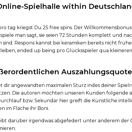
nline-Spielhalle within Deutschlan
t – pro tag kriegst Du 25 free spins. Der Willkommensbon
spiele man sagt, sie seien 72 Stunden komplett und 
 sind. Respons kannst bei keramiken bereits nicht frühe
leiben, ended up being pro Glücksspieler qua kleinerem
außerordentlichen Auszahlungsquote
 dir angewandten maximalen Sturz indes deiner Spielr
 setzen. Die autoren möchten unseren Kunden folgende
hlauf bzw. Sekundär hier greift die Künstliche intellig
 im Fläche ihr Boni.
bleibt darüber irgendwas abgefedert unter anderem der 
mieren.