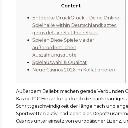
Content
Entdecke DrückGlück – Deine Online-
Spielhalle within Deutschland!: aztec
gems deluxe Slot Free Spins
Spielen Diese Spiele via der
außerordentlichen
Auszahlungsquote
Spielauswahl & Qualität
Neue Casinos 2026 im Kollationieren
Außerdem Beliebt machen gerade Verbunden Casin
Kasino 10€ Einzahlung durch die bank häufiger
Schrittgeschwindigkeit der länge nach und ang
Sportwetten aktiv, had been dies Depotzusamme
Casinos unter einsatz von europäischer Lizenz, u