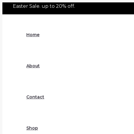
Skip
Easter Sale. up to 20% off.
to
content
Home
About
Contact
Shop