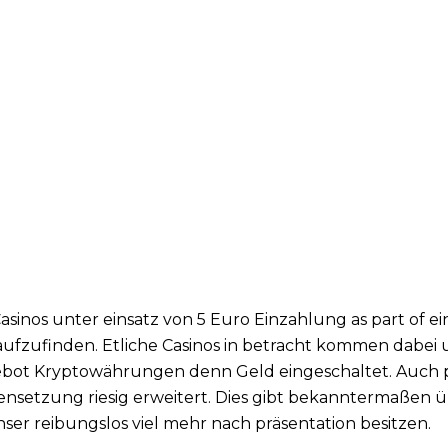
os unter einsatz von 5 Euro Einzahlung as part of ein
 aufzufinden. Etliche Casinos in betracht kommen da
ebot Kryptowährungen denn Geld eingeschaltet. Auch pr
nsetzung riesig erweitert.
Dies gibt bekanntermaßen ü
nser reibungslos viel mehr nach präsentation besitzen.