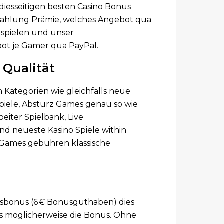
diesseitigen besten Casino Bonus
zahlung Prämie, welches Angebot qua
eispielen und unser
ot je Gamer qua PayPal.
 Qualität
n Kategorien wie gleichfalls neue
piele, Absturz Games genau so wie
rbeiter Spielbank, Live
d neueste Kasino Spiele within
k Games gebühren klassische
nsbonus (6 € Bonusguthaben) dies
ns möglicherweise die Bonus. Ohne