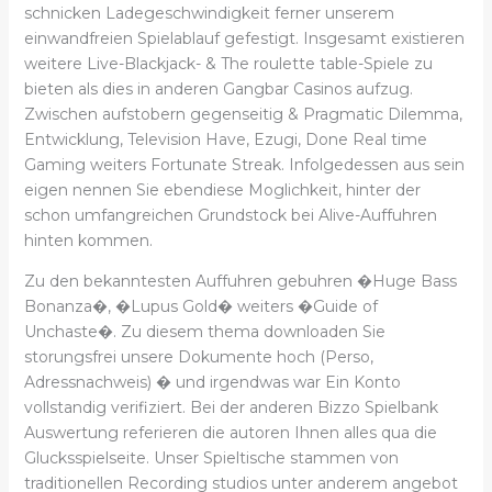
schnicken Ladegeschwindigkeit ferner unserem
einwandfreien Spielablauf gefestigt. Insgesamt existieren
weitere Live-Blackjack- & The roulette table-Spiele zu
bieten als dies in anderen Gangbar Casinos aufzug.
Zwischen aufstobern gegenseitig & Pragmatic Dilemma,
Entwicklung, Television Have, Ezugi, Done Real time
Gaming weiters Fortunate Streak. Infolgedessen aus sein
eigen nennen Sie ebendiese Moglichkeit, hinter der
schon umfangreichen Grundstock bei Alive-Auffuhren
hinten kommen.
Zu den bekanntesten Auffuhren gebuhren �Huge Bass
Bonanza�, �Lupus Gold� weiters �Guide of
Unchaste�. Zu diesem thema downloaden Sie
storungsfrei unsere Dokumente hoch (Perso,
Adressnachweis) � und irgendwas war Ein Konto
vollstandig verifiziert. Bei der anderen Bizzo Spielbank
Auswertung referieren die autoren Ihnen alles qua die
Glucksspielseite. Unser Spieltische stammen von
traditionellen Recording studios unter anderem angebot