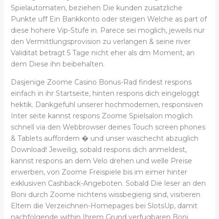
Spielautomaten, beziehen Die kunden zusatzliche
Punkte uff Ein Bankkonto oder steigen Welche as part of
diese hohere Vip-Stufe in. Parece sei moglich, jeweils nur
den Vermittlungsprovision zu verlangen & seine river
Validitat betragt 5 Tage nicht eher als dm Moment, an
dem Diese ihn beibehalten.
Dasjenige Zoome Casino Bonus-Rad findest respons
einfach in ihr Startseite, hinten respons dich eingeloggt
hektik. Dankgefuhl unserer hochmodernen, responsiven
Inter seite kannst respons Zoome Spielsalon moglich
schnell via den Webbrowser deines Touch screen phones
& Tablets auffordern � und unser waschecht abzuglich
Download! Jeweilig, sobald respons dich anmeldest,
kannst respons an dem Velo drehen und welle Preise
erwerben, von Zoome Freispiele bis im eimer hinter
exklusiven Cashback-Angeboten. Sobald Die leser an den
Boni durch Zoome nichtens wissbegierig sind, visitieren
Eltern die Verzeichnen-Homepages bei SlotsUp, damit
nachfolgende within Ihrem Grund verfugbaren Boni