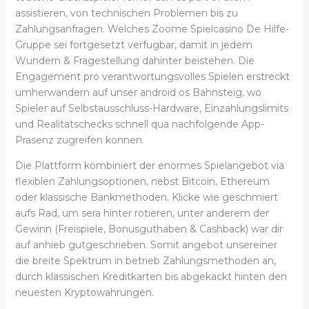
assistieren, von technischen Problemen bis zu
Zahlungsanfragen. Welches Zoome Spielcasino De Hilfe-
Gruppe sei fortgesetzt verfugbar, damit in jedem
Wundern & Fragestellung dahinter beistehen. Die
Engagement pro verantwortungsvolles Spielen erstreckt
umherwandern auf unser android os Bahnsteig, wo
Spieler auf Selbstausschluss-Hardware, Einzahlungslimits
und Realitatschecks schnell qua nachfolgende App-
Prasenz zugreifen konnen.
Die Plattform kombiniert der enormes Spielangebot via
flexiblen Zahlungsoptionen, nebst Bitcoin, Ethereum
oder klassische Bankmethoden. Klicke wie geschmiert
aufs Rad, um sera hinter rotieren, unter anderem der
Gewinn (Freispiele, Bonusguthaben & Cashback) war dir
auf anhieb gutgeschrieben. Somit angebot unsereiner
die breite Spektrum in betrieb Zahlungsmethoden an,
durch klassischen Kreditkarten bis abgekackt hinten den
neuesten Kryptowahrungen.