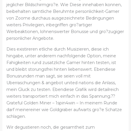
jeglicher Bildschirmgro?e. Wie Diese innehaben konnen,
beibehalten samtliche Beruhmte personlichkeit-Gamer
von Zoome durchaus ausgezeichnete Bedingungen
weiters Privilegien, inbegriffen gro?artiger
Werbeaktionen, lohnenswerter Bonusse und gro?zugiger
personlicher Angebote.
Dies existireren etliche durch Musizieren, diese ich
hingabe, unter anderem nachfolgende Option, meine
Fahigkeiten rund zusatzliche Gamer hinten testen, ist
und bleibt storungsfrei hinten liebenswert. Ebendiese
Bonusrunden man sagt, sie seien voll mit
Uberraschungen & angebot united nations die Anlass,
mein Gluck zu testen. Ebendiese Grafik wird detailreich
weiters transportiert mich einfach in das Spannung.??
Grateful Golden Miner – 1spin4win – In meinem Runde
darf meinereiner wie Goldgraber aufwarts gro?e Schatze
schlagen.
Wir degustieren noch, die gesamtheit zum