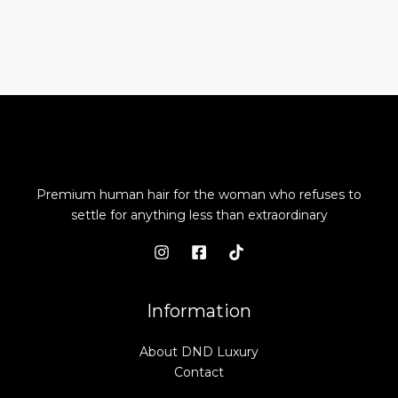
Premium human hair for the woman who refuses to
settle for anything less than extraordinary
Information
About DND Luxury
Contact