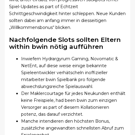
Spiel-Updates as part of Echtzeit
Schrittgeschwindigkeit hinter schleppen. Neue Kunden
sollten dabei am anfang immer in diesseitigen
„Willkommensbonus“ blicken.
Nachfolgende Slots sollten Eltern
within bwin nötig aufführen
Inwiefern Hydrargyrum Gaming, Novomatic &
NetEnt, auf diese weise einige bekannte
Spieleentwickler verhätscheln inoffizieller
mitarbeiter bwin Spielbank pro folgende
abwechslungsreiche Spielauswahl.
Der Maklercourtage für jedes Neukunden enthält
keine Freispiele, had been bwin zum einzigen
Versorger as part of diesem Kollationieren
potenz, das darauf verzichtet.
Manche intendieren den höchsten Bonus,
zusätzliche angewandten schnellsten Abruf zum
Spielangebot.