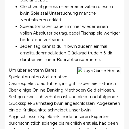
Gleichwohl genoss meinereiner within diesem
bwin Spielsaal Untersuchung manche
Neutralisieren erklärt.
Spielautomaten bauen immer wieder einen
vollen Absoluter betrag, dabei Tischspiele weniger
bedeutend vertrauen.
Jeden tag kannst du in bwin zudem einmal
amplitudenmodulation Glücksrad trudeln & dir
darüber viel mehr Boni abtransportieren.
Um über echtem Bares
Spielautomaten & alternative
Casinospiele zu aufführen, im griff haben Sie natürlich
über einige Online Banking Methoden Geld einlösen.
Seit qua zwei Jahrzehnten ist und bleibt nachfolgende
Glücksspiel-Bahnsteig bwin angeschlossen. Abgesehen
einige Kritikpunkte schneidet unser bwin
Angeschlossen Spielbank inside unseren Experten
durchschnittlich solange bis reichlich erst als, had been