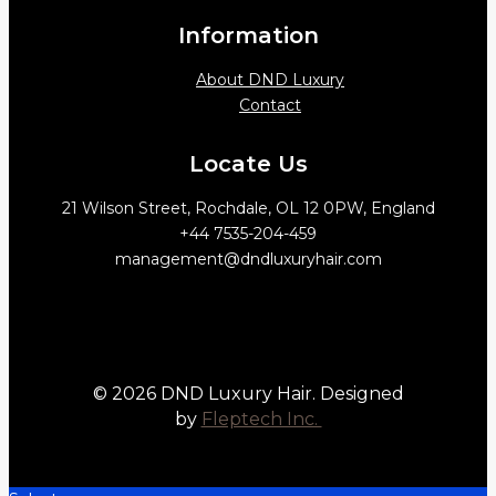
Information
About DND Luxury
Contact
Locate Us
21 Wilson Street, Rochdale, OL 12 0PW, England
+44 7535-204-459
management@dndluxuryhair.com
© 2026 DND Luxury Hair. Designed
by
Fleptech Inc.