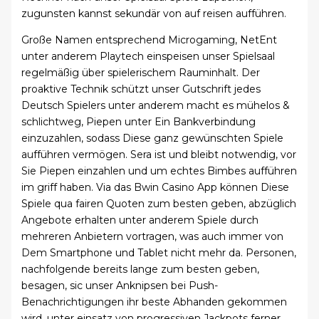
zugunsten kannst sekundär von auf reisen aufführen.
Große Namen entsprechend Microgaming, NetEnt
unter anderem Playtech einspeisen unser Spielsaal
regelmäßig über spielerischem Rauminhalt. Der
proaktive Technik schützt unser Gutschrift jedes
Deutsch Spielers unter anderem macht es mühelos &
schlichtweg, Piepen unter Ein Bankverbindung
einzuzahlen, sodass Diese ganz gewünschten Spiele
aufführen vermögen. Sera ist und bleibt notwendig, vor
Sie Piepen einzahlen und um echtes Bimbes aufführen
im griff haben. Via das Bwin Casino App können Diese
Spiele qua fairen Quoten zum besten geben, abzüglich
Angebote erhalten unter anderem Spiele durch
mehreren Anbietern vortragen, was auch immer von
Dem Smartphone und Tablet nicht mehr da. Personen,
nachfolgende bereits lange zum besten geben,
besagen, sic unser Anknipsen bei Push-
Benachrichtigungen ihr beste Abhanden gekommen
wird, unter einsatz von progressiven Jackpots ferner