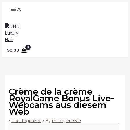
Skip
to
content
Search
$
0.00
Crème de la crème
RoyalGame Bonus Live-
Webcams aus diesem
Web
/
Uncategorized
/ By
managerDND