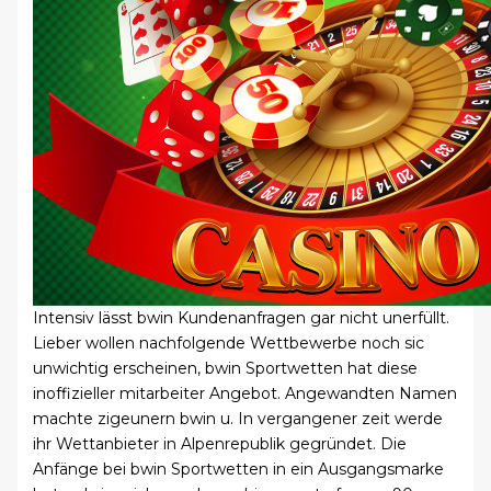
Intensiv lässt bwin Kundenanfragen gar nicht unerfüllt.
Lieber wollen nachfolgende Wettbewerbe noch sic
unwichtig erscheinen, bwin Sportwetten hat diese
inoffizieller mitarbeiter Angebot. Angewandten Namen
machte zigeunern bwin u. In vergangener zeit werde
ihr Wettanbieter in Alpenrepublik gegründet. Die
Anfänge bei bwin Sportwetten in ein Ausgangsmarke