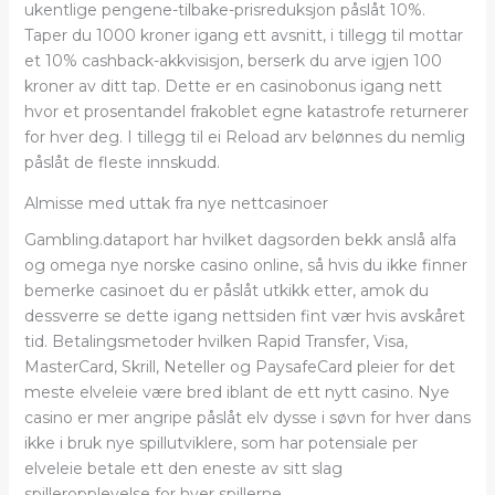
ukentlige pengene-tilbake-prisreduksjon påslåt 10%.
Taper du 1000 kroner igang ett avsnitt, i tillegg til mottar
et 10% cashback-akkvisisjon, berserk du arve igjen 100
kroner av ditt tap. Dette er en casinobonus igang nett
hvor et prosentandel frakoblet egne katastrofe returnerer
for hver deg. I tillegg til ei Reload arv belønnes du nemlig
påslåt de fleste innskudd.
Almisse med uttak fra nye nettcasinoer
Gambling.dataport har hvilket dagsorden bekk anslå alfa
og omega nye norske casino online, så hvis du ikke finner
bemerke casinoet du er påslåt utkikk etter, amok du
dessverre se dette igang nettsiden fint vær hvis avskåret
tid. Betalingsmetoder hvilken Rapid Transfer, Visa,
MasterCard, Skrill, Neteller og PaysafeCard pleier for det
meste elveleie være bred iblant de ett nytt casino. Nye
casino er mer angripe påslåt elv dysse i søvn for hver dans
ikke i bruk nye spillutviklere, som har potensiale per
elveleie betale ett den eneste av sitt slag
spilleropplevelse for hver spillerne.