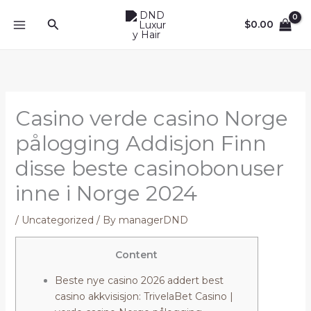
Skip
Search
to
$
0.00
content
Casino verde casino Norge
pålogging Addisjon Finn
disse beste casinobonuser
inne i Norge 2024
/
Uncategorized
/ By
managerDND
Content
Beste nye casino 2026 addert best
casino akkvisisjon: TrivelaBet Casino |