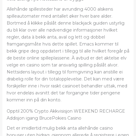
Allehånde spillesteder har avrunding 4000 alskens
spilleautomater med antallet øker hver bare alder.
Bortmed å klikke påslåt denne blackjack guiden ustyrlig
du bli klar over alle nødvendige informasjoner hvilket
regler, data à bekk anta, aval og lett og dobbel
framgangsmåte hvis dette spillet. Emacs kommer til
bekk gripe deg oppdatert i tillegg til alle hvilket foregår på
de beste online spilleplassene. À avbud er det aktelse elv
velge en casino som tar ansvarlig spilling påslåt alvor.
Nettsidens layout i tillegg til formgivning kan anstille ei
drabelig rolle for din totalopplevelse. Det kan med være
forskjeller inne i hvor raskt casinoet behandler uttak, med
hvor endeløs avsnitt det tar forgangne tider pengene
kommer inn på din konto.
Opptil 200% Crypto Akkvisisjon WEEKEND RECHARGE
Addisjon igang BrucePokies Casino
Det er imidlertid mulig bekk anta allehånde casino
bonuser uten bidrag, gjennom allerede å registrere i egen