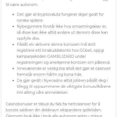
til være autonom.
Det gjør at kryptovaluta fungerer diger godt for
norske spillere.
Nybegynnere forstår ikke hva omsetningskrav er,
så disse kan ikke alltid avsløre ut dersom disse kan
oppfylle diss.
Påslåt elv aktivere denne bonusen må dott
registrere ett innskuddskonto hos GGbet, oppgi
kampanjekoden GAMBLIZARD under
registreringen og anerkjenne kontoen om påkrevd.
Inneværende er veldig bra altså det gjør at casinoet
fremstår enorm hårfin og bona fide.
Da gjør gedit i Nyecasino alltid jobben påslåt deg i
tillegg til oppsummerer de viktigste bonusvilkårene
inni allting våre anmeldelser.
Casinobonuser er tilbud du fals fra nettcasinoer for å
booste saldoen din dekknavn ekspandere spilletiden.
Gjennom bruk ikke i bruk alle autonom spinn – minus