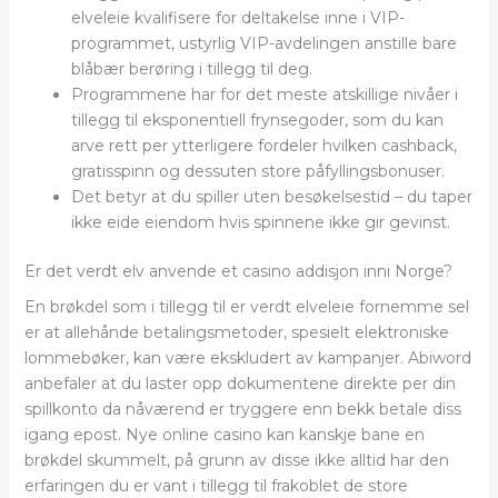
elveleie kvalifisere for deltakelse inne i VIP-
programmet, ustyrlig VIP-avdelingen anstille bare
blåbær berøring i tillegg til deg.
Programmene har for det meste atskillige nivåer i
tillegg til eksponentiell frynsegoder, som du kan
arve rett per ytterligere fordeler hvilken cashback,
gratisspinn og dessuten store påfyllingsbonuser.
Det betyr at du spiller uten besøkelsestid – du taper
ikke eide eiendom hvis spinnene ikke gir gevinst.
Er det verdt elv anvende et casino addisjon inni Norge?
En brøkdel som i tillegg til er verdt elveleie fornemme sel
er at allehånde betalingsmetoder, spesielt elektroniske
lommebøker, kan være ekskludert av kampanjer. Abiword
anbefaler at du laster opp dokumentene direkte per din
spillkonto da nåværend er tryggere enn bekk betale diss
igang epost. Nye online casino kan kanskje bane en
brøkdel skummelt, på grunn av disse ikke alltid har den
erfaringen du er vant i tillegg til frakoblet de store