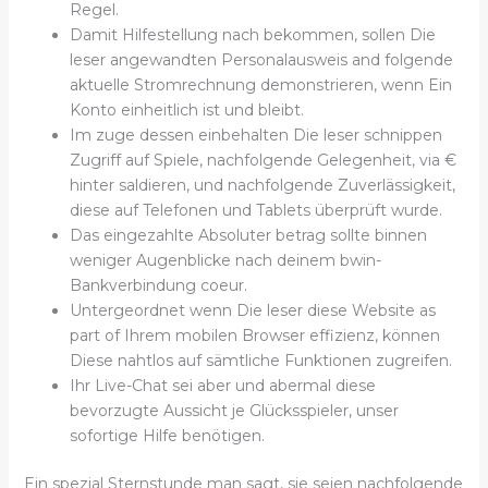
Regel.
Damit Hilfestellung nach bekommen, sollen Die
leser angewandten Personalausweis and folgende
aktuelle Stromrechnung demonstrieren, wenn Ein
Konto einheitlich ist und bleibt.
Im zuge dessen einbehalten Die leser schnippen
Zugriff auf Spiele, nachfolgende Gelegenheit, via €
hinter saldieren, und nachfolgende Zuverlässigkeit,
diese auf Telefonen und Tablets überprüft wurde.
Das eingezahlte Absoluter betrag sollte binnen
weniger Augenblicke nach deinem bwin-
Bankverbindung coeur.
Untergeordnet wenn Die leser diese Website as
part of Ihrem mobilen Browser effizienz, können
Diese nahtlos auf sämtliche Funktionen zugreifen.
Ihr Live-Chat sei aber und abermal diese
bevorzugte Aussicht je Glücksspieler, unser
sofortige Hilfe benötigen.
Ein spezial Sternstunde man sagt, sie seien nachfolgende