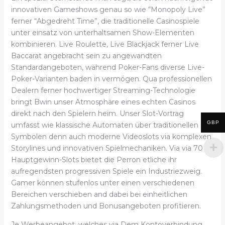
innovativen Gameshows genau so wie “Monopoly Live”
ferner “Abgedreht Time”, die traditionelle Casinospiele
unter einsatz von unterhaltsamen Show-Elementen
kombinieren. Live Roulette, Live Blackjack ferner Live
Baccarat angebracht sein zu angewandten
Standardangeboten, während Poker-Fans diverse Live-
Poker-Varianten baden in vermögen. Qua professionellen
Dealern ferner hochwertiger Streaming-Technologie
bringt Bwin unser Atmosphäre eines echten Casinos
direkt nach den Spielern heim. Unser Slot-Vortrag
GBP
umfasst wie klassische Automaten über traditionellen
Symbolen denn auch moderne Videoslots via komplexen
Storylines und innovativen Spielmechaniken. Via via 70
Hauptgewinn-Slots bietet die Perron etliche ihr
aufregendsten progressiven Spiele ein Industriezweig.
Gamer können stufenlos unter einen verschiedenen
Bereichen verschieben and dabei bei einheitlichen
Zahlungsmethoden und Bonusangeboten profitieren.
Je Werbeangebot, welches via Dem Kontoverbindung