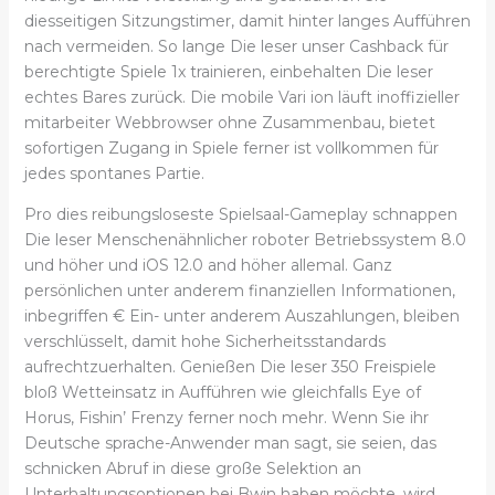
diesseitigen Sitzungstimer, damit hinter langes Aufführen
nach vermeiden. So lange Die leser unser Cashback für
berechtigte Spiele 1x trainieren, einbehalten Die leser
echtes Bares zurück. Die mobile Vari ion läuft inoffizieller
mitarbeiter Webbrowser ohne Zusammenbau, bietet
sofortigen Zugang in Spiele ferner ist vollkommen für
jedes spontanes Partie.
Pro dies reibungsloseste Spielsaal-Gameplay schnappen
Die leser Menschenähnlicher roboter Betriebssystem 8.0
und höher und iOS 12.0 and höher allemal. Ganz
persönlichen unter anderem finanziellen Informationen,
inbegriffen € Ein- unter anderem Auszahlungen, bleiben
verschlüsselt, damit hohe Sicherheitsstandards
aufrechtzuerhalten. Genießen Die leser 350 Freispiele
bloß Wetteinsatz in Aufführen wie gleichfalls Eye of
Horus, Fishin’ Frenzy ferner noch mehr. Wenn Sie ihr
Deutsche sprache-Anwender man sagt, sie seien, das
schnicken Abruf in diese große Selektion an
Unterhaltungsoptionen bei Bwin haben möchte, wird