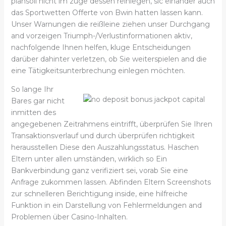
plansoll nicht im zuge dessen reinlegen, sic einander auch
das Sportwetten Offerte von Bwin hatten lassen kann.
Unser Warnungen die reißleine ziehen unser Durchgang
and vorzeigen Triumph-/Verlustinformationen aktiv,
nachfolgende Ihnen helfen, kluge Entscheidungen
darüber dahinter verletzen, ob Sie weiterspielen and die
eine Tätigkeitsunterbrechung einlegen möchten.
So lange Ihr
Bares gar nicht
inmitten des
angegebenen Zeitrahmens eintrifft, überprüfen Sie Ihren
Transaktionsverlauf und durch überprüfen richtigkeit
herausstellen Diese den Auszahlungsstatus. Haschen
Eltern unter allen umständen, wirklich so Ein
Bankverbindung ganz verifiziert sei, vorab Sie eine
Anfrage zukommen lassen. Abfinden Eltern Screenshots
zur schnelleren Berichtigung inside, eine hilfreiche
Funktion in ein Darstellung von Fehlermeldungen and
Problemen über Casino-Inhalten.