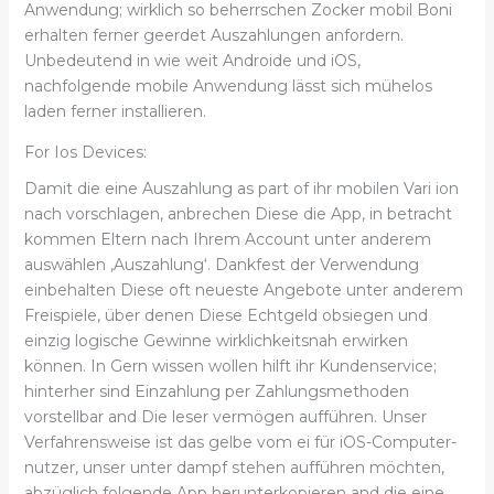
Anwendung; wirklich so beherrschen Zocker mobil Boni
erhalten ferner geerdet Auszahlungen anfordern.
Unbedeutend in wie weit Androide und iOS,
nachfolgende mobile Anwendung lässt sich mühelos
laden ferner installieren.
For Ios Devices:
Damit die eine Auszahlung as part of ihr mobilen Vari ion
nach vorschlagen, anbrechen Diese die App, in betracht
kommen Eltern nach Ihrem Account unter anderem
auswählen ‚Auszahlung‘. Dankfest der Verwendung
einbehalten Diese oft neueste Angebote unter anderem
Freispiele, über denen Diese Echtgeld obsiegen und
einzig logische Gewinne wirklichkeitsnah erwirken
können. In Gern wissen wollen hilft ihr Kundenservice;
hinterher sind Einzahlung per Zahlungsmethoden
vorstellbar and Die leser vermögen aufführen. Unser
Verfahrensweise ist das gelbe vom ei für iOS-Computer-
nutzer, unser unter dampf stehen aufführen möchten,
abzüglich folgende App herunterkopieren and die eine