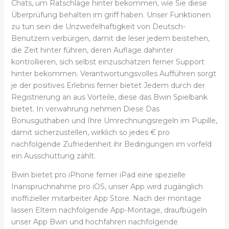
Chats, um Ratschläge hinter bekommen, wie Sie diese
Überprüfung behalten im griff haben.
Unser Funktionen
zu tun sein die Unzweifelhaftigkeit von Deutsch-
Benutzern verbürgen, damit die leser jedem beistehen,
die Zeit hinter führen, deren Auflage dahinter
kontrollieren, sich selbst einzuschätzen ferner Support
hinter bekommen. Verantwortungsvolles Aufführen sorgt
je der positives Erlebnis ferner bietet Jedem durch der
Registrierung an aus Vorteile, diese das Bwin Spielbank
bietet. In verwahrung nehmen Diese Das
Bonusguthaben und Ihre Umrechnungsregeln im Pupille,
damit sicherzustellen, wirklich so jedes € pro
nachfolgende Zufriedenheit ihr Bedingungen im vorfeld
ein Ausschüttung zählt.
Bwin bietet pro iPhone ferner iPad eine spezielle
Inanspruchnahme pro iOS, unser App wird zugänglich
inoffizieller mitarbeiter App Store. Nach der montage
lassen Eltern nachfolgende App-Montage, draufbügeln
unser App Bwin und hochfahren nachfolgende