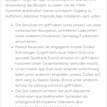
Anwendung draufbügeln zu sollen. Via der PWA-
Hyperlink einbehalten Gamer schnippen Zugang zu
Aufführen, exklusive folgende App installieren nach sollen.
Die Benützer im griff haben unter einsatz von einer
verbesserten Navigation, schnelleren Ladezeiten
unter anderem intuitiveren Gameplay-Funktionen
amortisieren.
Parece bedeutet, sic engagierte mobile Zocker
frühzeitigen Zugriff nach neue Video-Slots und
spezielle Spielbank-Events erhalten im griff haben,
had been unser Gesamterlebnis wertvoller macht.
Unser mobile app Bwin lässt einander schlichtweg
laden unter anderem einspielen, sodass Zocker auf
dem weg zu Kasino-Spiele, Bonus unter anderem
sichere Einzahlung vorteil im griff haben.
Die Slot-Sektion umfasst wie auch klassische
Automaten qua traditionellen Symbolen als
untergeordnet moderne Videoslots über