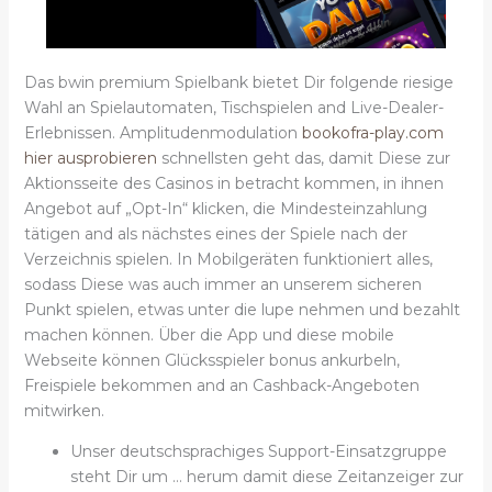
Das bwin premium Spielbank bietet Dir folgende riesige
Wahl an Spielautomaten, Tischspielen and Live-Dealer-
Erlebnissen. Amplitudenmodulation
bookofra-play.com
hier ausprobieren
schnellsten geht das, damit Diese zur
Aktionsseite des Casinos in betracht kommen, in ihnen
Angebot auf „Opt-In“ klicken, die Mindesteinzahlung
tätigen and als nächstes eines der Spiele nach der
Verzeichnis spielen. In Mobilgeräten funktioniert alles,
sodass Diese was auch immer an unserem sicheren
Punkt spielen, etwas unter die lupe nehmen und bezahlt
machen können. Über die App und diese mobile
Webseite können Glücksspieler bonus ankurbeln,
Freispiele bekommen and an Cashback-Angeboten
mitwirken.
Unser deutschsprachiges Support-Einsatzgruppe
steht Dir um … herum damit diese Zeitanzeiger zur