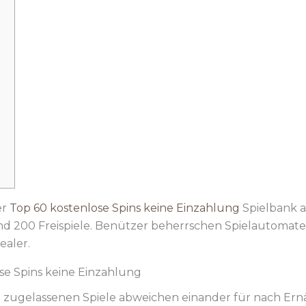
er
Top 60 kostenlose Spins keine Einzahlung
Spielbank a
 200 Freispiele.
Benützer beherrschen Spielautomaten 
ealer.
ose Spins keine Einzahlung
sino zugelassenen Spiele abweichen einander für nach Er