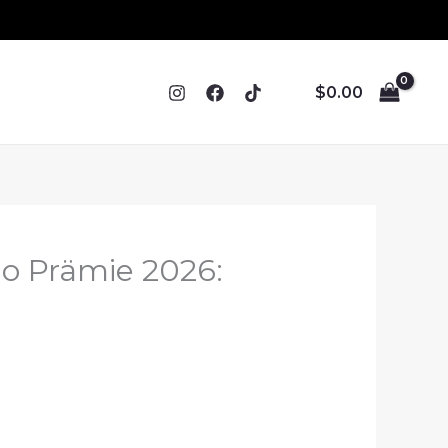
$
0.00
no Prämie 2026: