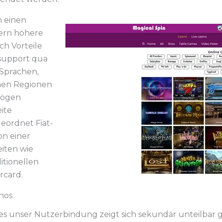
n einen
dern höhere
ch Vorteile
nsupport qua
 Sprachen,
enen Regionen
mögen
ite
eordnet Fiat-
on einer
iten wie
itionellen
rcard.
nos
des unser Nutzerbindung zeigt sich sekundär unteilba