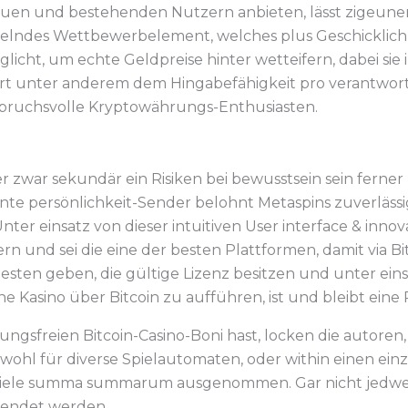
en und bestehenden Nutzern anbieten, lässt zigeuner
selndes Wettbewerbelement, welches plus Geschicklich
licht, um echte Geldpreise hinter wetteifern, dabei sie i
t unter anderem dem Hingabefähigkeit pro verantwort
spruchsvolle Kryptowährungs-Enthusiasten.
r zwar sekundär ein Risiken bei bewusstsein sein ferner 
e persönlichkeit-Sender belohnt Metaspins zuverlässigk
ter einsatz von dieser intuitiven User interface & inn
 und sei die eine der besten Plattformen, damit via Bit
 besten geben, die gültige Lizenz besitzen und unter e
Kasino über Bitcoin zu aufführen, ist und bleibt eine Re
gsfreien Bitcoin-Casino-Boni hast, locken die autoren
wohl für diverse Spielautomaten, oder within einen einz
Spiele summa summarum ausgenommen. Gar nicht jedwede
wendet werden.