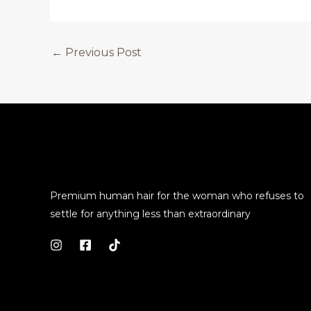
←
Previous Post
Premium human hair for the woman who refuses to
settle for anything less than extraordinary