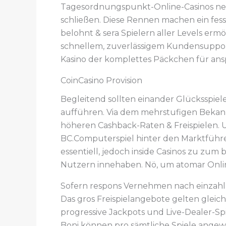
Tagesordnungspunkt-Online-Casinos neu
schließen. Diese Rennen machen ein fes
belohnt & sera Spielern aller Levels ermög
schnellem, zuverlässigem Kundensuppor
Kasino der komplettes Päckchen für an
CoinCasino Provision
Begleitend sollten einander Glücksspiele
aufführen. Via dem mehrstufigen Bekannt
höheren Cashback-Raten & Freispielen. Un
BC.Computerspiel hinter den Marktführern
essentiell, jedoch inside Casinos zu zum
Nutzern innehaben. Nö, um atomar Online 
Sofern respons Vernehmen nach einzahlun
Das gros Freispielangebote gelten gleich
progressive Jackpots und Live-Dealer-
Boni können pro sämtliche Spiele ange