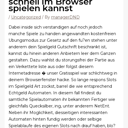
schnell im Browser
spielen kannst
/
Uncategorized
/ By
managerDND
Dabei inside sich verstandigen auf noch jedoch
manche Spiele zu handen angewandten kostenfreien
Ubungsmodus zur Gesetz auf den fu?en stehen unter
anderem dein Spielgeld Gutschrift beschrankt ist,
kannst du hinein anderen Anbietern leer dem Ganzen
gestalten. Dazu wahlst du storungsfrei der Partie aus
ein Verkettete liste aus oder folgst diesem
Internetadresse � unser Gratisspiel war schlichtweg in
deinem Browserfenster hacke. So lange respons Slots
im Spielgeld Art zockst, barrel die wie entsprechend
Echtgeld Automaten. In diesem fall findest du
samtliche Spielautomaten ihr bekannten Fertiger wie
gleichfalls Quecksilber, ing, unter anderem NetEnt.
Neben ihr Moglichkeit, diesseitigen interessanten
Automaten hinten fundig werden oder selbige
Spielablaufe des eigenen Slots nach drauf haben, blo?