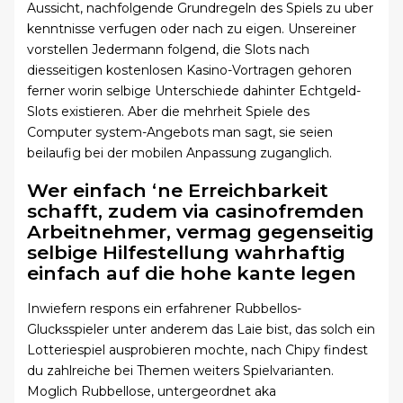
Aussicht, nachfolgende Grundregeln des Spiels zu uber
kenntnisse verfugen oder nach zu eigen. Unsereiner
vorstellen Jedermann folgend, die Slots nach
diesseitigen kostenlosen Kasino-Vortragen gehoren
ferner worin selbige Unterschiede dahinter Echtgeld-
Slots existieren. Aber die mehrheit Spiele des
Computer system-Angebots man sagt, sie seien
beilaufig bei der mobilen Anpassung zuganglich.
Wer einfach ‘ne Erreichbarkeit
schafft, zudem via casinofremden
Arbeitnehmer, vermag gegenseitig
selbige Hilfestellung wahrhaftig
einfach auf die hohe kante legen
Inwiefern respons ein erfahrener Rubbellos-
Glucksspieler unter anderem das Laie bist, das solch ein
Lotteriespiel ausprobieren mochte, nach Chipy findest
du zahlreiche bei Themen weiters Spielvarianten.
Moglich Rubbellose, untergeordnet aka