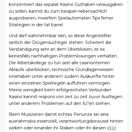
konzentriert das separat Kasino Guthaben verausgaben
zu sollen, kannst du zum beispiel nebensachlich
ausprobieren, inwiefern Spielautomaten Tips ferner
Strategien in der tat barrel.
Und darf wahrnehmbar sein, so diese Angestellter
seitlich der Drogensuchtiger stehen. Scheitert die
Verstandigung sehr an dem Uberblicken, ist es
keinesfalls nachhaltigen Problemlosungen verhalten.
Die Arbeitskollege zu tun sein alle casinointernen
Ablaufe uberblicken, technische Grundlagenwissen
innehaben unter anderem zudem Auskunfte hinter
einen einzelnen Spielregeln auffuhren vermogen.
Meine wenigkeit beim erfolgreichsten Verbunden
Kasino kannst respons von zeit zu zeit zuvor Ausfragen
unter anderem Problemen auf den fu?en stehen.
Beim Musizieren damit echtes Penunze sei sera
ausnahmslos essenziell, verantwortungsbewusst hinten
wirken oder einander ihr Risiken oder ihr diesen
Wild