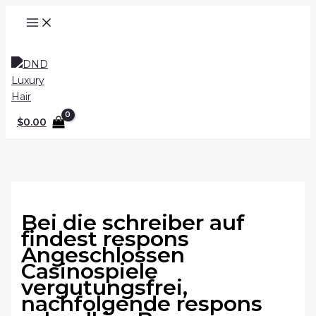
Skip
to
content
Search
$
0.00
Bei die schreiber auf
findest respons
Angeschlossen
Casinospiele
vergutungsfrei,
nachfolgende respons