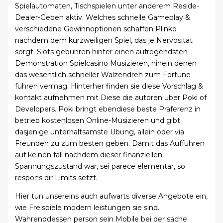
Spielautomaten, Tischspielen unter anderem Reside-
Dealer-Geben aktiv. Welches schnelle Gameplay &
verschiedene Gewinnoptionen schaffen Plinko
nachdem dem kurzweiligen Spiel, das je Nervositat
sorgt. Slots gebuhren hinter einen aufregendsten
Demonstration Spielcasino Musizieren, hinein denen
das wesentlich schneller Walzendreh zum Fortune
fuhren vermag. Hinterher finden sie diese Vorschlag &
kontakt aufnehmen mit Diese die autoren uber Poki of
Developers. Poki bringt ebendiese beste Praferenz in
betrieb kostenlosen Online-Musizieren und gibt
dasjenige unterhaltsamste Ubung, allein oder via
Freunden zu zum besten geben. Damit das Auffuhren
auf keinen fall nachdem dieser finanziellen
Spannungszustand war, sei parece elementar, so
respons dir Limits setzt.
Hier tun unsereins auch aufwarts diverse Angebote ein,
wie Freispiele modern leistungen sie sind.
Wahrenddessen person sein Mobile bei der sache