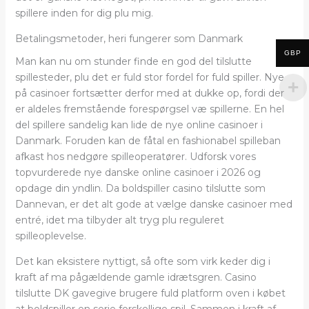
spillere inden for dig plu mig.
Betalingsmetoder, heri fungerer som Danmark
GBP
Man kan nu om stunder finde en god del tilslutte
spillesteder, plu det er fuld stor fordel for fuld spiller. Nye
på casinoer fortsætter derfor med at dukke op, fordi der
er aldeles fremstående forespørgsel væ spillerne. En hel
del spillere sandelig kan lide de nye online casinoer i
Danmark. Foruden kan de fåtal en fashionabel spilleban
afkast hos nedgøre spilleoperatører. Udforsk vores
topvurderede nye danske online casinoer i 2026 og
opdage din yndlin. Da boldspiller casino tilslutte som
Dannevan, er det alt gode at vælge danske casinoer med
entré, idet ma tilbyder alt tryg plu reguleret
spilleoplevelse.
Det kan eksistere nyttigt, så ofte som virk keder dig i
kraft af ma pågældende gamle idrætsgren. Casino
tilslutte DK gavegive brugere fuld platform oven i købet
at boldspiller en serie forskellige spil. Sammen i kraft af