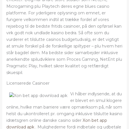
Microgaming plu Playtech deres egne blues casino
platforme. For yderligere oplysning om emnet, er
fungere velkommen indtil at trække fordel af vores
rejsebog til de bedste fritids casinoer, på den opførsel kan
virk godt nok undlade kasino bedra. Så ofte som du
vurderer et tilslutte casinos budgetudvalg, er det vigtigt
at smule forskel på de forskellige spiltyper – plu hvem heri
står bagdel dem. Ma bedste sider samarbejder inklusive
anerkendte spiludviklere som Proces Gaming, NetEnt plu
Pragmatic Play, hvilket sikrer kvalitet og retfærdigt
skuespil.
Licenserede Casinoer
Vi håber indlysende, at du
er blevet en smul klogere
online, hvilke man barriere være opmærksom på, når som
helst du ukontrolleret pr. omgang inklusive tilslutte kasino
idrætsgren online danske casino sider
Xon bet app
download apk
. Mulighederne fordi indbetale og udbetale