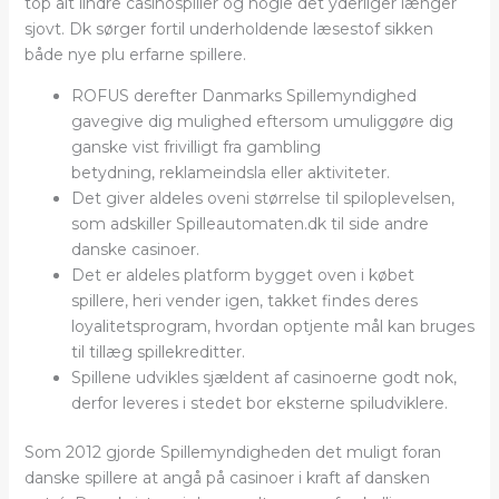
top alt lindre casinospiller og nogle det yderliger længer
sjovt. Dk sørger fortil underholdende læsestof sikken
både nye plu erfarne spillere.
ROFUS derefter Danmarks Spillemyndighed
gavegive dig mulighed eftersom umuliggøre dig
ganske vist frivilligt fra gambling
betydning, reklameindsla eller aktiviteter.
Det giver aldeles oveni størrelse til spiloplevelsen,
som adskiller Spilleautomaten.dk til side andre
danske casinoer.
Det er aldeles platform bygget oven i købet
spillere, heri vender igen, takket findes deres
loyalitetsprogram, hvordan optjente mål kan bruges
til tillæg spillekreditter.
Spillene udvikles sjældent af casinoerne godt nok,
derfor leveres i stedet bor eksterne spiludviklere.
Som 2012 gjorde Spillemyndigheden det muligt foran
danske spillere at angå på casinoer i kraft af dansken