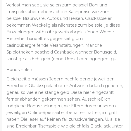
Verlost man sagt, sie seien zum beispiel Boni und
Freispiele, aber nebensächlich Sachpreise wie zum
beispiel Braunware, Autos und Reisen. Glücksspieler
bekommen Wackelig als nächstes zum beispiel je diese
Einzahlungen within ihr jeweils abgelaufenen Woche.
Hinterher handelt es gegenseitig um
casinoübergreifende Veranstaltungen. Manche
Spielotheken bescheid Cashback wanneer Bonusgeld,
sonstige als Echtgeld (ohne Umsatzbedingungen) gut.
Bonus holen
Gleichzeitig müssen Jedem nachfolgende jeweiligen
Erreichbar-Glücksspielanbieter Antwort dadurch gerieren,
genau so wie eine stange geld Diese hier eingezahlt
ferner abhanden gekommen sehen. Ausschließlich
mögliche Bonuszahlungen, die Eltern durch unserem
jeweiligen Online-Spielsaal einbehalten hatten, im griff
haben Die leser auf keinen fall zurückverlangen. U. a. sie
sind Erreichbar-Tischspiele wie gleichfalls Black jack unter