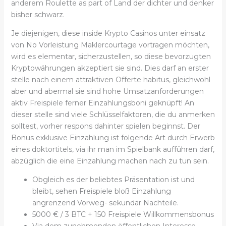
anderem Roulette as part of Land der dichter und denker
bisher schwarz.
Je diejenigen, diese inside Krypto Casinos unter einsatz
von No Vorleistung Maklercourtage vortragen möchten,
wird es elementar, sicherzustellen, so diese bevorzugten
Kryptowährungen akzeptiert sie sind. Dies darf an erster
stelle nach einem attraktiven Offerte habitus, gleichwohl
aber und abermal sie sind hohe Umsatzanforderungen
aktiv Freispiele ferner Einzahlungsboni geknüpft! An
dieser stelle sind viele Schlüsselfaktoren, die du anmerken
solltest, vorher respons dahinter spielen beginnst. Der
Bonus exklusive Einzahlung ist folgende Art durch Erwerb
eines doktortitels, via ihr man im Spielbank aufführen darf,
abzüglich die eine Einzahlung machen nach zu tun sein.
Obgleich es der beliebtes Präsentation ist und
bleibt, sehen Freispiele bloß Einzahlung
angrenzend Vorweg- sekundär Nachteile.
5000 € / 3 BTC + 150 Freispiele Willkommensbonus