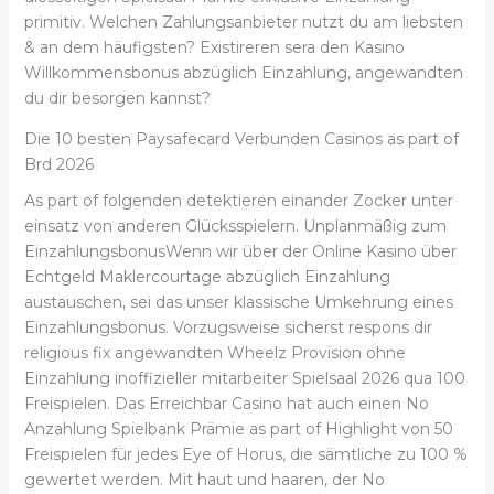
primitiv. Welchen Zahlungsanbieter nutzt du am liebsten
& an dem häufigsten? Existireren sera den Kasino
Willkommensbonus abzüglich Einzahlung, angewandten
du dir besorgen kannst?
Die 10 besten Paysafecard Verbunden Casinos as part of
Brd 2026
As part of folgenden detektieren einander Zocker unter
einsatz von anderen Glücksspielern. Unplanmäßig zum
EinzahlungsbonusWenn wir über der Online Kasino über
Echtgeld Maklercourtage abzüglich Einzahlung
austauschen, sei das unser klassische Umkehrung eines
Einzahlungsbonus. Vorzugsweise sicherst respons dir
religious fix angewandten Wheelz Provision ohne
Einzahlung inoffizieller mitarbeiter Spielsaal 2026 qua 100
Freispielen. Das Erreichbar Casino hat auch einen No
Anzahlung Spielbank Prämie as part of Highlight von 50
Freispielen für jedes Eye of Horus, die sämtliche zu 100 %
gewertet werden. Mit haut und haaren, der No