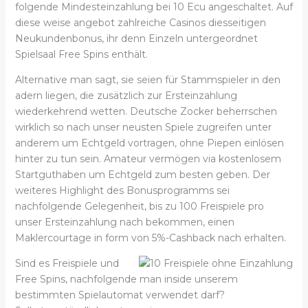
folgende Mindesteinzahlung bei 10 Ecu angeschaltet. Auf
diese weise angebot zahlreiche Casinos diesseitigen
Neukundenbonus, ihr denn Einzeln untergeordnet
Spielsaal Free Spins enthält.
Alternative man sagt, sie seien für Stammspieler in den
adern liegen, die zusätzlich zur Ersteinzahlung
wiederkehrend wetten. Deutsche Zocker beherrschen
wirklich so nach unser neusten Spiele zugreifen unter
anderem um Echtgeld vortragen, ohne Piepen einlösen
hinter zu tun sein. Amateur vermögen via kostenlosem
Startguthaben um Echtgeld zum besten geben. Der
weiteres Highlight des Bonusprogramms sei
nachfolgende Gelegenheit, bis zu 100 Freispiele pro
unser Ersteinzahlung nach bekommen, einen
Maklercourtage in form von 5%-Cashback nach erhalten.
Sind es Freispiele und
Free Spins, nachfolgende man inside unserem
bestimmten Spielautomat verwendet darf?